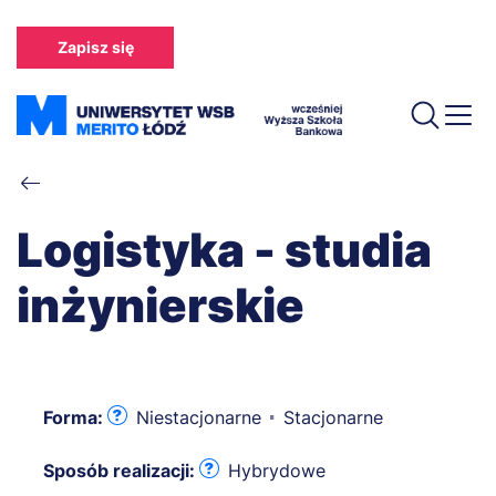
Przejdź
do
Zapisz się
treści
Ścieżka
nawigacyjna
Logistyka - studia
inżynierskie
Forma:
Niestacjonarne
Stacjonarne
Sposób realizacji:
Hybrydowe