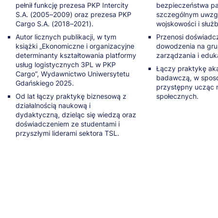
pełnił funkcję prezesa PKP Intercity
bezpieczeństwa pa
S.A. (2005–2009) oraz prezesa PKP
szczególnym uwzg
Cargo S.A. (2018–2021).
wojskowości i słu
Autor licznych publikacji, w tym
Przenosi doświadc
książki „Ekonomiczne i organizacyjne
dowodzenia na gr
determinanty kształtowania platformy
zarządzania i eduk
usług logistycznych 3PL w PKP
Łączy praktykę ak
Cargo”, Wydawnictwo Uniwersytetu
badawczą, w sposó
Gdańskiego 2025.
przystępny ucząc 
Od lat łączy praktykę biznesową z
społecznych.
działalnością naukową i
dydaktyczną, dzieląc się wiedzą oraz
doświadczeniem ze studentami i
przyszłymi liderami sektora TSL.