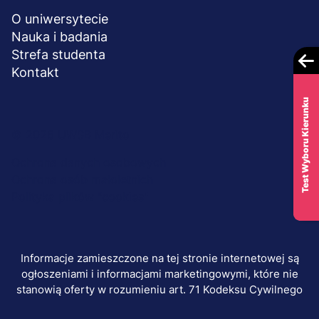
O uniwersytecie
Nauka i badania
Strefa studenta
Kontakt
Test Wyboru Kierunku
Menu
© 2026 UWSB Merito
stopka-
Ochrona danych osobowych
Ochrona osób małoletnich
dodatkowe
Polityka plików "cookies"
Informacje zamieszczone na tej stronie internetowej są
ogłoszeniami i informacjami marketingowymi, które nie
stanowią oferty w rozumieniu art. 71 Kodeksu Cywilnego