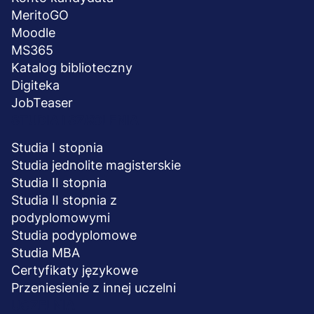
MeritoGO
Moodle
MS365
Katalog biblioteczny
Digiteka
JobTeaser
STUDIA I SZKOLENIA
Studia I stopnia
Studia jednolite magisterskie
Studia II stopnia
Studia II stopnia z
podyplomowymi
Studia podyplomowe
Studia MBA
Certyfikaty językowe
Przeniesienie z innej uczelni
UCZELNIA