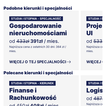
Podobne kierunki i specjalności
STUDIA I STOPNIA - SPECJALNOŚĆ
STUDIA I S
Gospodarowanie
Projek
nieruchomościami
UI
od
433zł
391zł
/ mies.
od
533z
Najniższa cena z ostatnich 30 dni: 364 zł /
Najniższa cena
mies.
mies.
WIĘCEJ O TEJ SPECJALNOŚCI
WIĘCEJ O
Polecane kierunki i specjalności
STUDIA I STOPNIA - KIERUNEK
STUDIA I ST
Finanse i
Logis
Rachunkowość
od
487zł
Najniższa cena 
od
450zł
408zł
/ mies.