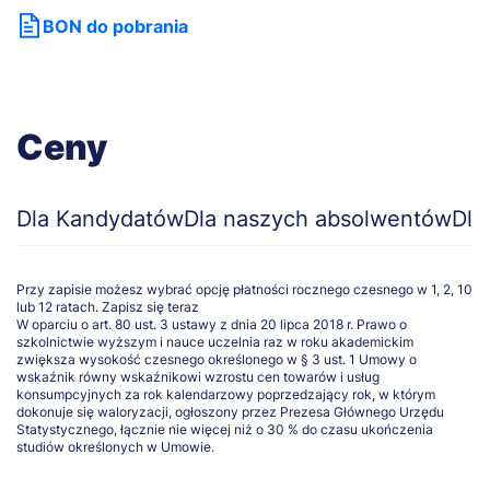
BON do pobrania
Ceny
Dla Kandydatów
Dla naszych absolwentów
Dla
Przy zapisie możesz wybrać opcję płatności rocznego czesnego w 1, 2, 10
lub 12 ratach.
Zapisz się teraz
W oparciu o art. 80 ust. 3 ustawy z dnia 20 lipca 2018 r. Prawo o
szkolnictwie wyższym i nauce uczelnia raz w roku akademickim
zwiększa wysokość czesnego określonego w § 3 ust. 1 Umowy o
wskaźnik równy wskaźnikowi wzrostu cen towarów i usług
konsumpcyjnych za rok kalendarzowy poprzedzający rok, w którym
dokonuje się waloryzacji, ogłoszony przez Prezesa Głównego Urzędu
Statystycznego, łącznie nie więcej niż o 30 % do czasu ukończenia
studiów określonych w Umowie.