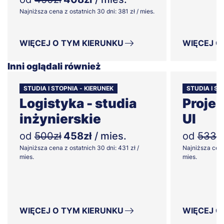
Najniższa cena z ostatnich 30 dni: 381 zł / mies.
WIĘCEJ O TYM KIERUNKU
WIĘCEJ O
Inni oglądali również
STUDIA I STOPNIA - KIERUNEK
STUDIA I S
Logistyka - studia
Projek
inżynierskie
UI
od
500zł
458zł
/ mies.
od
533z
Najniższa cena z ostatnich 30 dni: 431 zł /
Najniższa cena
mies.
mies.
WIĘCEJ O TYM KIERUNKU
WIĘCEJ O