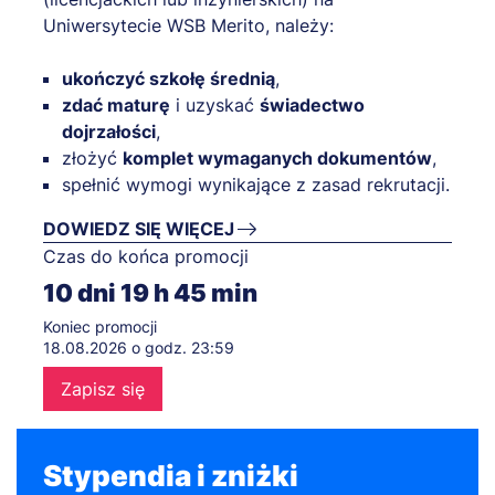
Uniwersytecie WSB Merito, należy:
ukończyć szkołę średnią
,
zdać maturę
i uzyskać
świadectwo
dojrzałości
,
złożyć
komplet wymaganych dokumentów
,
spełnić wymogi wynikające z zasad rekrutacji.
DOWIEDZ SIĘ WIĘCEJ
Czas do końca promocji
10
dni
19
h
45
min
Koniec promocji
18.08.2026 o godz. 23:59
Zapisz się
Stypendia i zniżki