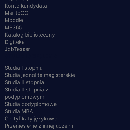
Konto kandydata
MeritoGO
Moodle
MS365
Katalog biblioteczny
Digiteka
JobTeaser
STUDIA I SZKOLENIA
Studia I stopnia
Studia jednolite magisterskie
Studia II stopnia
Studia II stopnia z
podyplomowymi
Studia podyplomowe
Studia MBA
Certyfikaty językowe
Przeniesienie z innej uczelni