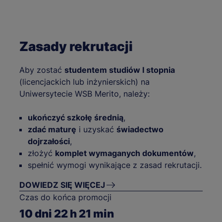
Zasady rekrutacji
Aby zostać
studentem studiów I stopnia
(licencjackich lub inżynierskich) na
Uniwersytecie WSB Merito, należy:
ukończyć szkołę średnią
,
zdać maturę
i uzyskać
świadectwo
dojrzałości
,
złożyć
komplet wymaganych dokumentów
,
spełnić wymogi wynikające z zasad rekrutacji.
DOWIEDZ SIĘ WIĘCEJ
Czas do końca promocji
10
dni
22
h
21
min