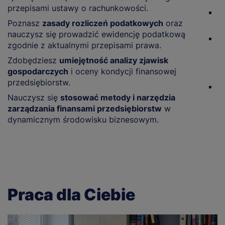
przepisami ustawy o rachunkowości.
P
Poznasz
zasady rozliczeń podatkowych
oraz
u
nauczysz się prowadzić ewidencję podatkową
Z
zgodnie z aktualnymi przepisami prawa.
z
Zdobędziesz
umiejętność analizy zjawisk
f
gospodarczych
i oceny kondycji finansowej
f
przedsiębiorstw.
Z
Nauczysz się
stosować metody i narzędzia
s
zarządzania finansami przedsiębiorstw
w
b
dynamicznym środowisku biznesowym.
Praca dla Ciebie