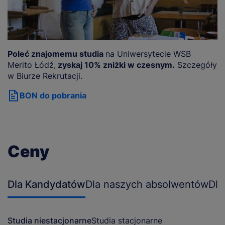
Poleć znajomemu studia
na Uniwersytecie WSB
Merito Łódź,
zyskaj 10% zniżki w czesnym.
Szczegóły
w Biurze Rekrutacji.
BON do pobrania
Ceny
Dla Kandydatów
Dla naszych absolwentów
Dla
Studia niestacjonarne
Studia stacjonarne