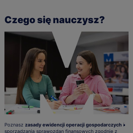
Czego się nauczysz?
Poznasz
zasady ewidencji operacji gospodarczych
i
P
sporządzania sprawozdan finansowych zgodnie z
m