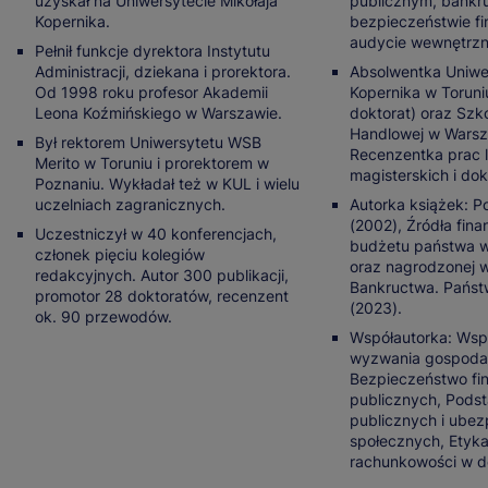
uzyskał na Uniwersytecie Mikołaja
publicznym, bankr
Kopernika.
bezpieczeństwie f
audycie wewnętrz
Pełnił funkcje dyrektora Instytutu
Administracji, dziekana i prorektora.
Absolwentka Uniwer
Od 1998 roku profesor Akademii
Kopernika w Toruni
Leona Koźmińskiego w Warszawie.
doktorat) oraz Szk
Handlowej w Warsza
Był rektorem Uniwersytetu WSB
Recenzentka prac l
Merito w Toruniu i prorektorem w
magisterskich i dok
Poznaniu. Wykładał też w KUL i wielu
uczelniach zagranicznych.
Autorka książek: P
(2002), Źródła fin
Uczestniczył w 40 konferencjach,
budżetu państwa w
członek pięciu kolegiów
oraz nagrodzonej w
redakcyjnych. Autor 300 publikacji,
Bankructwa. Państ
promotor 28 doktoratów, recenzent
(2023).
ok. 90 przewodów.
Współautorka: Wsp
wyzwania gospodar
Bezpieczeństwo fi
publicznych, Pods
publicznych i ubez
społecznych, Ety
rachunkowości w do