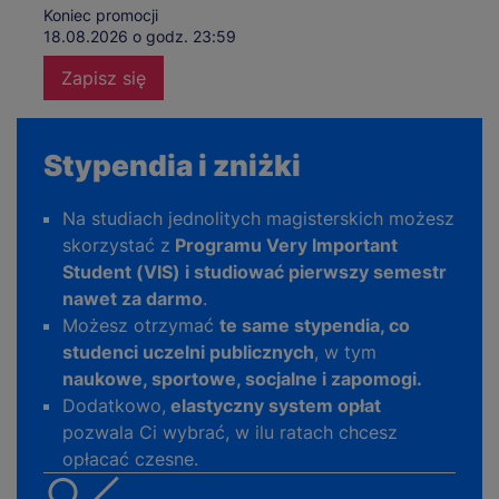
Koniec promocji
18.08.2026 o godz. 23:59
Zapisz się
Stypendia i zniżki
Na studiach jednolitych magisterskich możesz
skorzystać z
Programu Very Important
Student (VIS) i studiować pierwszy semestr
nawet za darmo
.
Możesz otrzymać
te same stypendia, co
studenci uczelni publicznych
, w tym
naukowe, sportowe, socjalne i zapomogi.
Dodatkowo,
elastyczny system opłat
pozwala Ci wybrać, w ilu ratach chcesz
opłacać czesne.