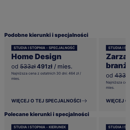
Podobne kierunki i specjalności
STUDIA I STOPNIA - SPECJALNOŚĆ
STUDIA I S
Home Design
Zarzą
branż
od
533zł
491zł
/ mies.
Najniższa cena z ostatnich 30 dni: 464 zł /
od
433z
mies.
Najniższa cena
mies.
WIĘCEJ O TEJ SPECJALNOŚCI
WIĘCEJ O
Polecane kierunki i specjalności
STUDIA I STOPNIA - KIERUNEK
STUDIA I ST