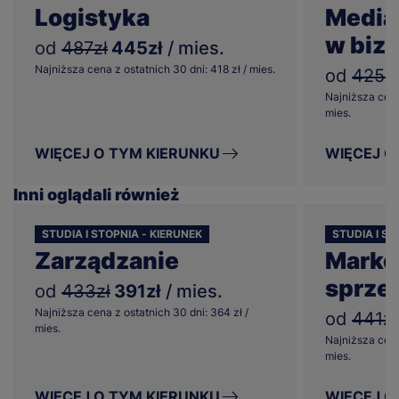
Logistyka
Media
w biz
od
487zł
445zł
/ mies.
Najniższa cena z ostatnich 30 dni: 418 zł / mies.
od
425zł
Najniższa cena
mies.
WIĘCEJ O TYM KIERUNKU
WIĘCEJ O
Inni oglądali również
STUDIA I STOPNIA - KIERUNEK
STUDIA I ST
Zarządzanie
Market
sprze
od
433zł
391zł
/ mies.
Najniższa cena z ostatnich 30 dni: 364 zł /
od
441zł
mies.
Najniższa cena
mies.
WIĘCEJ O TYM KIERUNKU
WIĘCEJ O