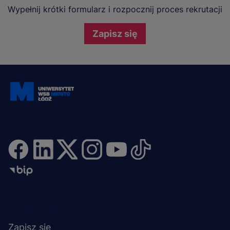
Wypełnij krótki formularz i rozpocznij proces rekrutacji
Zapisz się
Dołącz i bądź na bieżąco
Menu
NA SKRÓTY
stopka
Zapisz się