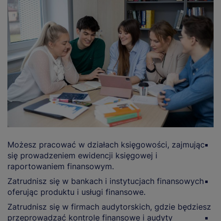
Możesz pracować w działach księgowości, zajmując
Z
się prowadzeniem ewidencji księgowej i
p
raportowaniem finansowym.
k
Zatrudnisz się w bankach i instytucjach finansowych
M
oferując produktu i usługi finansowe.
o
u
Zatrudnisz się w firmach audytorskich, gdzie będziesz
przeprowadzać kontrole finansowe i audyty
M