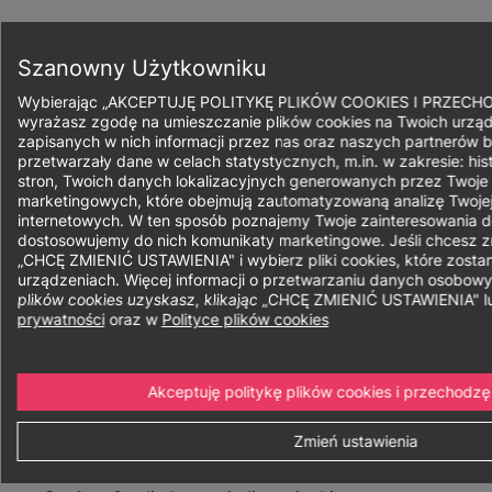
Przejdź
do
Zapisz się
treści
Szanowny Użytkowniku
Wybierając „AKCEPTUJĘ POLITYKĘ PLIKÓW COOKIES I PRZECH
wyrażasz zgodę na umieszczanie plików cookies na Twoich urząd
zapisanych w nich informacji przez nas oraz naszych partnerów b
przetwarzały dane w celach statystycznych, m.in. w zakresie: his
Ścieżka
stron, Twoich danych lokalizacyjnych generowanych przez Twoje
marketingowych, które obejmują zautomatyzowaną analizę Twojej
nawigacyjna
internetowych. W ten sposób poznajemy Twoje zainteresowania do
Finanse i
dostosowujemy do nich komunikaty marketingowe. Jeśli chcesz zmi
„CHCĘ ZMIENIĆ USTAWIENIA" i wybierz pliki cookies, które zost
urządzeniach. Więcej informacji o przetwarzaniu danych osobow
Rachunkowość
plików cookies uzyskasz, klikając „CHCĘ ZMIENIĆ USTAWIENIA" 
prywatności
oraz w
Polityce plików cookies
Akceptuję politykę plików cookies i przechodzę
Forma:
Niestacjonarne
Stacjonarne
Zmień ustawienia
Sposób realizacji:
Hybrydowe