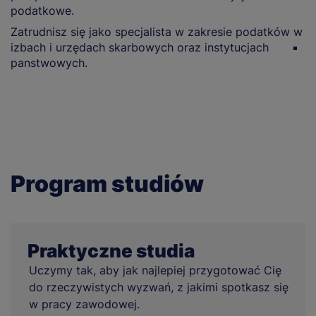
podatkowe.
a
dz
Zatrudnisz się jako specjalista w zakresie podatków w
izbach i urzędach skarbowych oraz instytucjach
M
panstwowych.
o
k
Program studiów
Praktyczne studia
Uczymy tak, aby jak najlepiej przygotować Cię
do rzeczywistych wyzwań, z jakimi spotkasz się
w pracy zawodowej.