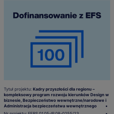
Pr
Tytuł projektu:
Kadry przyszłości dla regionu –
s
kompleksowy program rozwoju kierunków Design w
2
biznesie, Bezpieczeństwo wewnętrzne/narodowe i
Administracja bezpieczeństwa wewnętrznego
De
Nr projektu: FERS.01.05-IP.08-0255/23
B