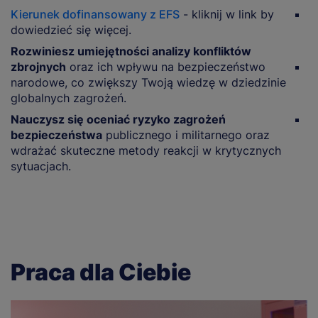
Kierunek dofinansowany z EFS
- kliknij w link by
W
dowiedzieć się więcej.
k
e
Rozwiniesz umiejętności analizy konfliktów
zbrojnych
oraz ich wpływu na bezpieczeństwo
P
narodowe, co zwiększy Twoją wiedzę w dziedzinie
t
globalnych zagrożeń.
w
Nauczysz się oceniać ryzyko zagrożeń
R
bezpieczeństwa
publicznego i militarnego oraz
w
wdrażać skuteczne metody reakcji w krytycznych
s
sytuacjach.
Praca dla Ciebie