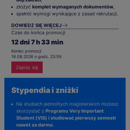
złożyć
komplet wymaganych dokumentów
,
spełnić wymogi wynikające z zasad rekrutacji.
DOWIEDZ SIĘ WIĘCEJ
Czas do końca promocji
12
dni
7
h
33
min
Koniec promocji
18.08.2026 o godz. 23:59
Zapisz się
Stypendia i zniżki
Na studiach jednolitych magisterskich możesz
skorzystać z
Programu Very Important
Student (VIS) i studiować pierwszy semestr
nawet za darmo
.