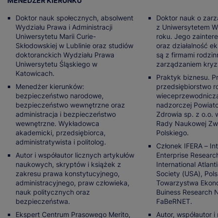
MENEDŻER KIERUNKU
Doktor nauk społecznych, absolwent
Doktor nauk o zar
Wydziału Prawa i Administracji
z Uniwersytetem W
Uniwersytetu Marii Curie-
roku. Jego zainte
Skłodowskiej w Lublinie oraz studiów
oraz działalność e
doktoranckich Wydziału Prawa
są z firmami rodzi
Uniwersytetu Śląskiego w
zarządzaniem kry
Katowicach.
Praktyk biznesu. P
Menedżer kierunków:
przedsiębiorstwo r
bezpieczeństwo narodowe,
wieceprzewodnicz
bezpieczeństwo wewnętrzne oraz
nadzorczej Powia
administracja i bezpieczeństwo
Zdrowia sp. z o.o. 
wewnętrzne. Wykładowca
Rady Naukowej Zw
akademicki, przedsiębiorca,
Polskiego.
administratywista i politolog.
Członek IFERA – Int
Autor i współautor licznych artykułów
Enterprise Resear
naukowych, skryptów i książek z
International Atlan
zakresu prawa konstytucyjnego,
Society (USA), Pol
administracyjnego, praw człowieka,
Towarzystwa Ekono
nauk politycznych oraz
Buiness Research 
bezpieczeństwa.
FaBeRNET.
Ekspert Centrum Prasowego Merito,
Autor, współautor i