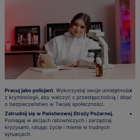
Pracuj jako policjant
. Wykorzystaj swoje umiejętności
P
z kryminologii, aby walczyć z przestępczością i dbać
m
o bezpieczeństwo w Twojej społeczności.
kt
Zatrudnij się w Państwowej Straży Pożarnej.
Z
Pomagaj w akcjach ratowniczych i zarządzaj
R
kryzysami, ratując życie i mienie w trudnych
z
sytuacjach.
k