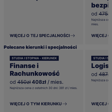
bezpi
od
475zł
Najniższa cena
mies.
WIĘCEJ O TEJ SPECJALNOŚCI
WIĘCEJ O
Polecane kierunki i specjalności
STUDIA I STOPNIA - KIERUNEK
STUDIA I ST
Finanse i
Logis
Rachunkowość
od
487zł
Najniższa cena 
od
450zł
408zł
/ mies.
Najniższa cena z ostatnich 30 dni: 381 zł / mies.
WIĘCEJ O TYM KIERUNKU
WIĘCEJ O