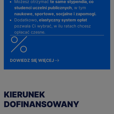
Możesz otrzymać
te same stypendia, co
studenci uczelni publicznych
, w tym
naukowe, sportowe, socjalne i zapomogi.
Dodatkowo,
elastyczny system opłat
pozwala Ci wybrać, w ilu ratach chcesz
opłacać czesne.
DOWIEDZ SIĘ WIĘCEJ
KIERUNEK
DOFINANSOWANY