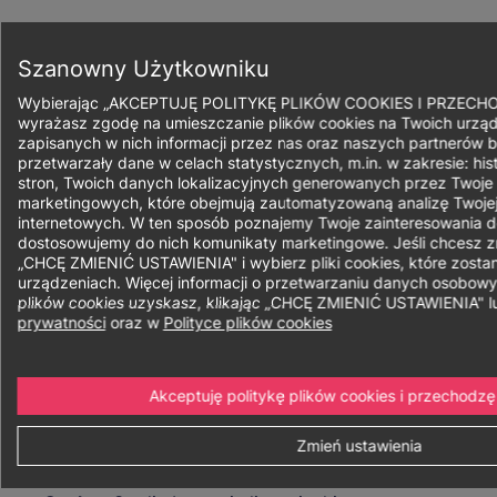
Przejdź
do
Zapisz się
treści
Szanowny Użytkowniku
Wybierając „AKCEPTUJĘ POLITYKĘ PLIKÓW COOKIES I PRZECH
wyrażasz zgodę na umieszczanie plików cookies na Twoich urząd
zapisanych w nich informacji przez nas oraz naszych partnerów b
przetwarzały dane w celach statystycznych, m.in. w zakresie: his
Ścieżka
stron, Twoich danych lokalizacyjnych generowanych przez Twoje
marketingowych, które obejmują zautomatyzowaną analizę Twojej
nawigacyjna
internetowych. W ten sposób poznajemy Twoje zainteresowania do
Bezpieczeństwo
dostosowujemy do nich komunikaty marketingowe. Jeśli chcesz zmi
„CHCĘ ZMIENIĆ USTAWIENIA" i wybierz pliki cookies, które zost
urządzeniach. Więcej informacji o przetwarzaniu danych osobow
narodowe
plików cookies uzyskasz, klikając „CHCĘ ZMIENIĆ USTAWIENIA" 
prywatności
oraz w
Polityce plików cookies
Akceptuję politykę plików cookies i przechodzę
Forma:
Niestacjonarne
Stacjonarne
Zmień ustawienia
Sposób realizacji:
Hybrydowe