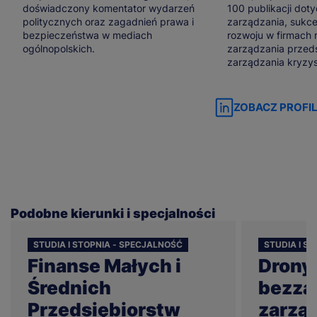
doświadczony komentator wydarzeń
100 publikacji dot
politycznych oraz zagadnień prawa i
zarządzania, sukcesj
bezpieczeństwa w mediach
rozwoju w firmach 
ogólnopolskich.
zarządzania przeds
zarządzania kryzy
ZOBACZ PROFIL
Podobne kierunki i specjalności
STUDIA I STOPNIA - SPECJALNOŚĆ
STUDIA I S
Finanse Małych i
Drony 
Średnich
bezza
Przedsiębiorstw
zarzą