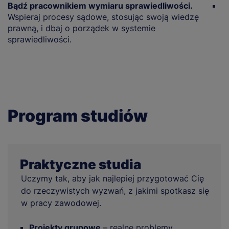
Bądź pracownikiem wymiaru sprawiedliwości.
R
Wspieraj procesy sądowe, stosując swoją wiedzę
d
prawną, i dbaj o porządek w systemie
w
sprawiedliwości.
w
Program studiów
Praktyczne studia
Uczymy tak, aby jak najlepiej przygotować Cię
do rzeczywistych wyzwań, z jakimi spotkasz się
w pracy zawodowej.
Projekty grupowe
– realne problemy