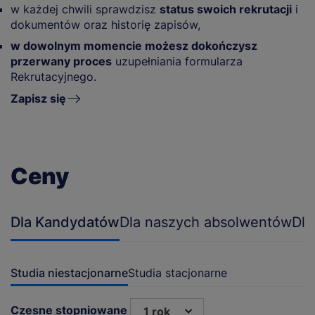
w każdej chwili sprawdzisz
status swoich rekrutacji
i
dokumentów oraz historię zapisów,
w dowolnym momencie możesz dokończysz
przerwany proces
uzupełniania formularza
Rekrutacyjnego.
Zapisz się
Ceny
Dla Kandydatów
Dla naszych absolwentów
Dla
Studia niestacjonarne
Studia stacjonarne
Czesne stopniowane
1 rok