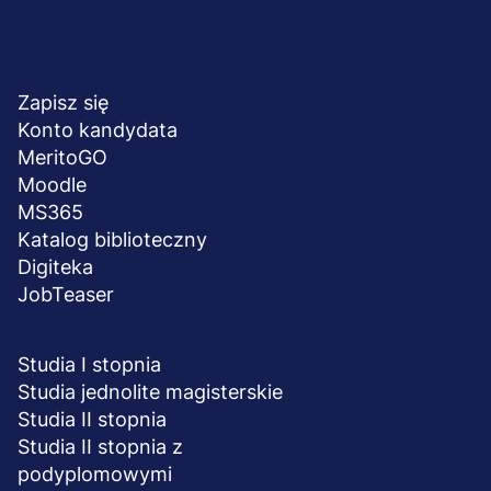
Menu
NA SKRÓTY
stopka
Zapisz się
Konto kandydata
MeritoGO
Moodle
MS365
Katalog biblioteczny
Digiteka
JobTeaser
STUDIA I SZKOLENIA
Studia I stopnia
Studia jednolite magisterskie
Studia II stopnia
Studia II stopnia z
podyplomowymi