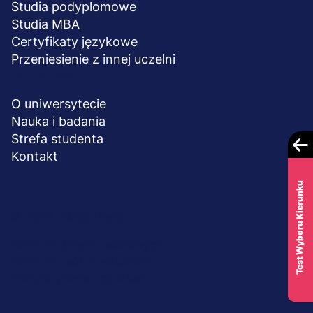
Studia podyplomowe
Studia MBA
Certyfikaty językowe
Przeniesienie z innej uczelni
UCZELNIA
O uniwersytecie
Nauka i badania
Strefa studenta
Kontakt
Test Wyboru Kierunku
Menu
© 2026 UWSB Merito
stopka-
Ochrona danych osobowych
Ochrona osób małoletnich
dodatkowe
Polityka plików "cookies"