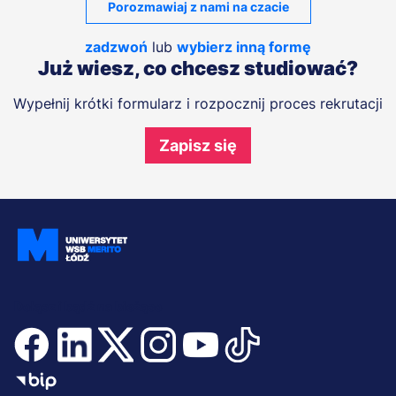
Porozmawiaj z nami na czacie
zadzwoń
lub
wybierz inną formę
Już wiesz, co chcesz studiować?
Wypełnij krótki formularz i rozpocznij proces rekrutacji
Zapisz się
Dołącz i bądź na bieżąco