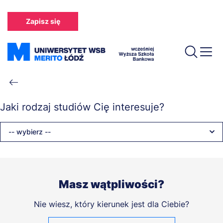
Przejdź
do
Zapisz się
treści
Ścieżka
nawigacyjna
Jaki rodzaj studiów Cię interesuje?
-- wybierz --
Masz wątpliwości?
Nie wiesz, który kierunek jest dla Ciebie?