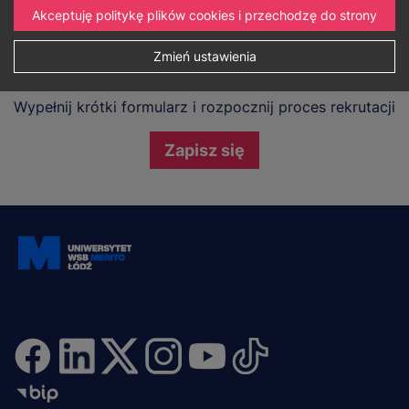
Porozmawiaj z nami na czacie
Akceptuję politykę plików cookies i przechodzę do strony
zadzwoń
lub
wybierz inną formę
Zmień ustawienia
Już wiesz, co chcesz studiować?
Wypełnij krótki formularz i rozpocznij proces rekrutacji
Zapisz się
Dołącz i bądź na bieżąco