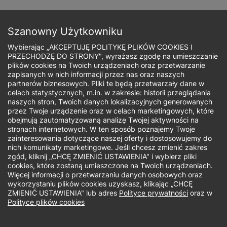
Przejdź
do
Zapisz się
treści
Szanowny Użytkowniku
Wybierając „AKCEPTUJĘ POLITYKĘ PLIKÓW COOKIES I
PRZECHODZĘ DO STRONY", wyrażasz zgodę na umieszczanie
plików cookies na Twoich urządzeniach oraz przetwarzanie
zapisanych w nich informacji przez nas oraz naszych
Ścieżka
partnerów biznesowych. Pliki te będą przetwarzały dane w
celach statystycznych, m.in. w zakresie: historii przeglądania
nawigacyjna
naszych stron, Twoich danych lokalizacyjnych generowanych
Jaki rodzaj studiów Cię interesuje?
przez Twoje urządzenie oraz w celach marketingowych, które
obejmują zautomatyzowaną analizę Twojej aktywności na
stronach internetowych. W ten sposób poznajemy Twoje
-- wybierz --
zainteresowania dotyczące naszej oferty i dostosowujemy do
nich komunikaty marketingowe. Jeśli chcesz zmienić zakres
zgód, kliknij „CHCĘ ZMIENIĆ USTAWIENIA" i wybierz pliki
cookies, które zostaną umieszczone na Twoich urządzeniach.
Więcej informacji o przetwarzaniu danych osobowych oraz
wykorzystaniu plików cookies uzyskasz, klikając „CHCĘ
Masz wątpliwości?
ZMIENIĆ USTAWIENIA" lub adres
Polityce prywatności
oraz w
Polityce plików cookies
Nie wiesz, który kierunek jest dla Ciebie?