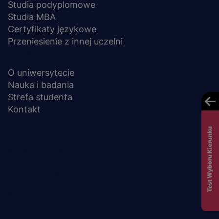
Studia podyplomowe
Studia MBA
Certyfikaty językowe
Przeniesienie z innej uczelni
UCZELNIA
O uniwersytecie
Nauka i badania
Strefa studenta
Kontakt
Test Wyboru Kierunku
Menu
© 2026 UWSB Merito
stopka-
Ochrona danych osobowych
Ochrona osób małoletnich
dodatkowe
Polityka plików "cookies"