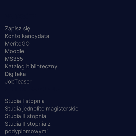
Menu
NA SKRÓTY
stopka
Zapisz się
Konto kandydata
MeritoGO
Moodle
MS365
Katalog biblioteczny
Digiteka
JobTeaser
STUDIA I SZKOLENIA
Studia I stopnia
Studia jednolite magisterskie
Studia II stopnia
Studia II stopnia z
podyplomowymi