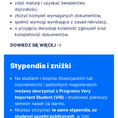
zdać maturę i uzyskać świadectwo
dojrzałości,
złożyć komplet wymaganych dokumentów,
spełnić wymogi wynikające z zasad rekrutacji,
o przyjęciu decyduje kolejność zgłoszeń oraz
kompletność dokumentów.
DOWIEDZ SIĘ WIĘCEJ
Stypendia i zniżki
Na studiach I stopnia (licencjackich lub
inżynierskich) i jednolitych magisterskich
możesz skorzystać z Programu Very
Important Student (VIS)
i studiować pierwszy
semestr nawet za darmo.
Możesz otrzymać
te same stypendia, co
studenci uczelni publicznych
, w tym