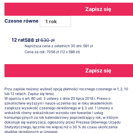
Zapisz się
Czesne równe
1 rok
12 rat
588 zł
630 zł
Najniższa cena z ostatnich 30 dni: 561 zł
Cena za rok: 7056 zł (12 x 588 zł)
Zapisz się
Przy zapisie możesz wybrać opcję płatności rocznego czesnego w 1, 2, 10
lub 12 ratach.
Zapisz się teraz
W oparciu o art. 80 ust. 3 ustawy z dnia 20 lipca 2018 r. Prawo o
szkolnictwie wyższym i nauce uczelnia raz w roku akademickim
zwiększa wysokość czesnego określonego w § 3 ust. 1 Umowy o
wskaźnik równy wskaźnikowi wzrostu cen towarów i usług
konsumpcyjnych za rok kalendarzowy poprzedzający rok, w którym
dokonuje się waloryzacji, ogłoszony przez Prezesa Głównego Urzędu
Statystycznego, łącznie nie więcej niż o 30 % do czasu ukończenia
studiów określonych w Umowie.