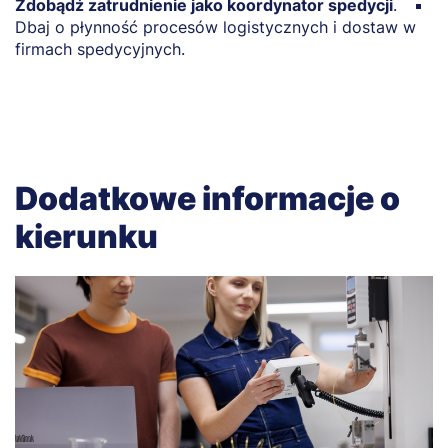
Zdobądź zatrudnienie jako koordynator spedycji
.
Z
Dbaj o płynność procesów logistycznych i dostaw w
T
firmach spedycyjnych.
z
Dodatkowe informacje o
kierunku