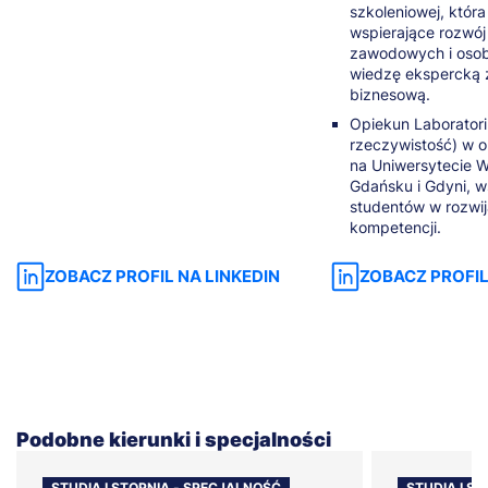
szkoleniowej, któr
wspierające rozwój
zawodowych i osob
wiedzę ekspercką 
biznesową.
Opiekun Laboratori
rzeczywistość) w o
na Uniwersytecie 
Gdańsku i Gdyni, w
studentów w rozwi
kompetencji.
ZOBACZ PROFIL NA LINKEDIN
ZOBACZ PROFIL
Podobne kierunki i specjalności
STUDIA I STOPNIA - SPECJALNOŚĆ
STUDIA I S