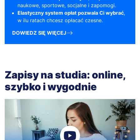
naukowe, sportowe, socjalne i zapomogi.
Elastyczny system opłat pozwala Ci wybrać
,
w ilu ratach chcesz opłacać czesne.
DOWIEDZ SIĘ WIĘCEJ
Zapisy na studia: online,
szybko i wygodnie