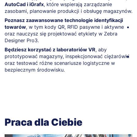
AutoCad i iGrafx
, które wspierają zarządzanie
S
zasobami, planowanie produkcji i obsługę magazynów.
l
o
Poznasz zaawansowane technologie identyfikacji
towarów
, w tym kody QR, RFID pasywne i aktywne
W
oraz nauczysz się projektować etykiety w Zebra
b
Designer Pro3.
s
fi
Będziesz korzystać z laboratoriów VR
, aby
prototypować magazyny, inspekcjonować ciężarówki
Z
oraz testować różne scenariusze logistyczne w
p
bezpiecznym środowisku.
t
p
Praca dla Ciebie