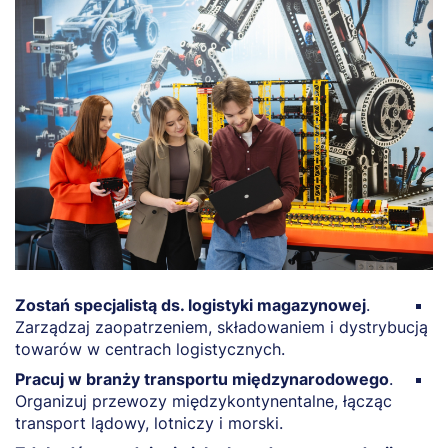
Zostań specjalistą ds. logistyki magazynowej
.
D
Zarządzaj zaopatrzeniem, składowaniem i dystrybucją
p
towarów w centrach logistycznych.
p
Pracuj w branży transportu międzynarodowego
.
P
Organizuj przewozy międzykontynentalne, łącząc
i
transport lądowy, lotniczy i morski.
pr