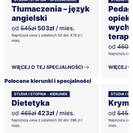
Tłumaczenia – język
Pedag
angielski
opiek
wycho
od
545zł
503zł
/ mies.
terapi
Najniższa cena z ostatnich 30 dni: 476 zł /
mies.
od
450z
Najniższa cena 
WIĘCEJ O TEJ SPECJALNOŚCI
WIĘCEJ O
Polecane kierunki i specjalności
STUDIA I STOPNIA - KIERUNEK
STUDIA I S
Dietetyka
Krymi
od
465zł
423zł
/ mies.
od
545zł
Najniższa cena z ostatnich 30 dni: 396 zł /
Najniższa cena
mies.
mies.