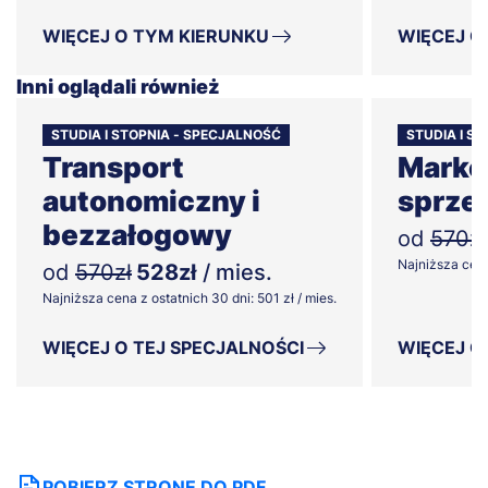
WIĘCEJ O TYM KIERUNKU
WIĘCEJ O
Inni oglądali również
STUDIA I STOPNIA - SPECJALNOŚĆ
STUDIA I ST
Transport
Market
autonomiczny i
sprze
bezzałogowy
od
570zł
Najniższa cena 
od
570zł
528zł
/ mies.
Najniższa cena z ostatnich 30 dni: 501 zł / mies.
WIĘCEJ O TEJ SPECJALNOŚCI
WIĘCEJ O
POBIERZ STRONĘ DO PDF