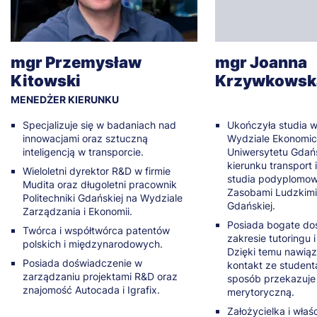
mgr Przemysław
mgr Joanna
Kitowski
Krzywkowsk
MENEDŻER KIERUNKU
Specjalizuje się w badaniach nad
Ukończyła studia 
innowacjami oraz sztuczną
Wydziale Ekonomi
inteligencją w transporcie.
Uniwersytetu Gdań
kierunku transport 
Wieloletni dyrektor R&D w firmie
studia podyplomow
Mudita oraz długoletni pracownik
Zasobami Ludzkimi 
Politechniki Gdańskiej na Wydziale
Gdańskiej.
Zarządzania i Ekonomii.
Posiada bogate do
Twórca i współtwórca patentów
zakresie tutoringu 
polskich i międzynarodowych.
Dzięki temu nawią
Posiada doświadczenie w
kontakt ze student
zarządzaniu projektami R&D oraz
sposób przekazuje
znajomość Autocada i Igrafix.
merytoryczną.
Założycielka i właśc