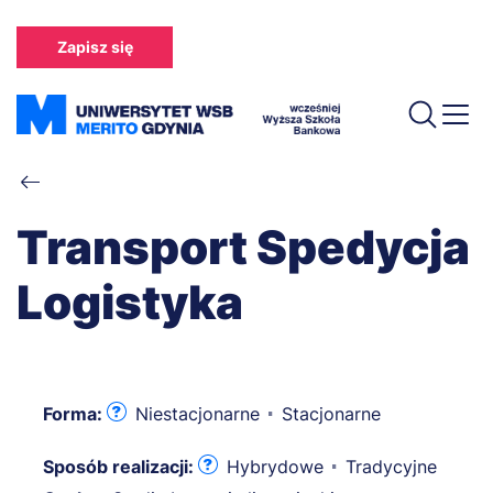
Przejdź
do
Zapisz się
treści
Ścieżka
nawigacyjna
Transport Spedycja
Logistyka
Forma:
Niestacjonarne
Stacjonarne
Sposób realizacji:
Hybrydowe
Tradycyjne