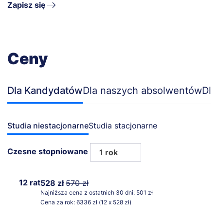
Zapisz się
Ceny
Dla Kandydatów
Dla naszych absolwentów
Dla
Studia niestacjonarne
Studia stacjonarne
Czesne stopniowane
1 rok
12 rat
528 zł
570 zł
Najniższa cena z ostatnich 30 dni: 501 zł
Cena za rok: 6336 zł (12 x 528 zł)