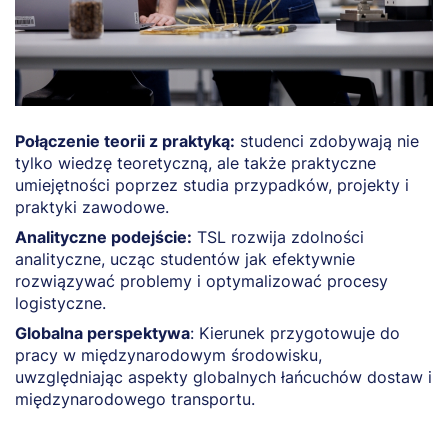
A
Połączenie teorii z praktyką:
studenci zdobywają nie
s
tylko wiedzę teoretyczną, ale także praktyczne
z
umiejętności poprzez studia przypadków, projekty i
-
praktyki zawodowe.
-
Analityczne podejście:
TSL rozwija zdolności
-
analityczne, ucząc studentów jak efektywnie
h
rozwiązywać problemy i optymalizować procesy
-
logistyczne.
-
Globalna perspektywa
: Kierunek przygotowuje do
T
pracy w międzynarodowym środowisku,
d
uwzględniając aspekty globalnych łańcuchów dostaw i
p
międzynarodowego transportu.
z