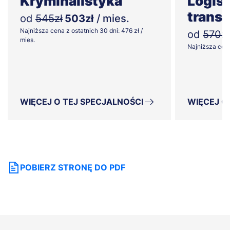
Kryminalistyka
Logist
transp
od
545zł
503zł
/ mies.
Najniższa cena z ostatnich 30 dni: 476 zł /
od
570zł
mies.
Najniższa cena 
WIĘCEJ O TEJ SPECJALNOŚCI
WIĘCEJ O
POBIERZ STRONĘ DO PDF