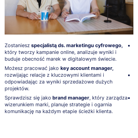
Zostaniesz
specjalistą ds. marketingu cyfrowego,
Z
który tworzy kampanie online, analizuje wyniki i
t
buduje obecność marek w digitalowym świecie.
s
a
Możesz pracować jako
key account manager,
rozwijając relacje z kluczowymi klientami i
Z
odpowiadając za wyniki sprzedażowe dużych
ś
projektów.
k
Sprawdzisz się jako
brand manager
, który zarządza
M
wizerunkiem marki, planuje strategie i ogarnia
k
komunikację na każdym etapie ścieżki klienta.
r