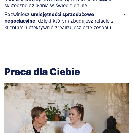
skuteczne działania w świecie online.
t
Rozwiniesz
umiejętności sprzedażowe i
Z
negocjacyjne
, dzięki którym zbudujesz relacje z
t
klientami i efektywnie zrealizujesz cele zespołu.
s
Praca dla Ciebie