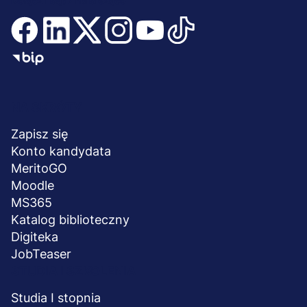
Dołącz i bądź na bieżąco
Menu
NA SKRÓTY
stopka
Zapisz się
Konto kandydata
MeritoGO
Moodle
MS365
Katalog biblioteczny
Digiteka
JobTeaser
STUDIA I SZKOLENIA
Studia I stopnia