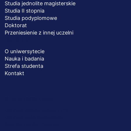
Studia jednolite magisterskie
Studia II stopnia
Studia podyplomowe
Doktorat
Przeniesienie z innej uczelni
UCZELNIA
O uniwersytecie
Nauka i badania
Strefa studenta
Kontakt
Menu
© 2026 UWSB Merito
stopka-
Ochrona danych osobowych
Ochrona osób małoletnich
dodatkowe
Polityka plików "cookies"