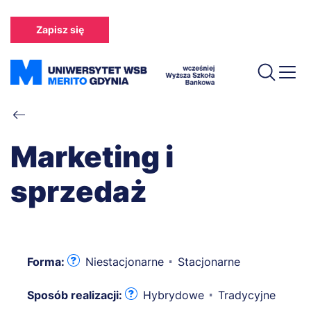
Przejdź
do
Zapisz się
treści
Ścieżka
nawigacyjna
Marketing i
sprzedaż
Forma:
Niestacjonarne
Stacjonarne
Sposób realizacji:
Hybrydowe
Tradycyjne