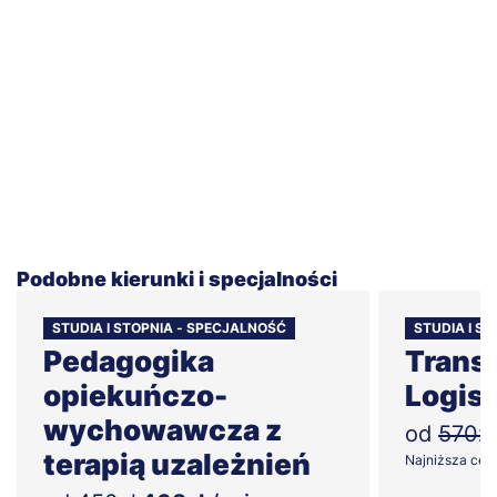
Podobne kierunki i specjalności
STUDIA I STOPNIA - SPECJALNOŚĆ
STUDIA I ST
Pedagogika
Trans
opiekuńczo-
Logis
wychowawcza z
od
570zł
terapią uzależnień
Najniższa cena 