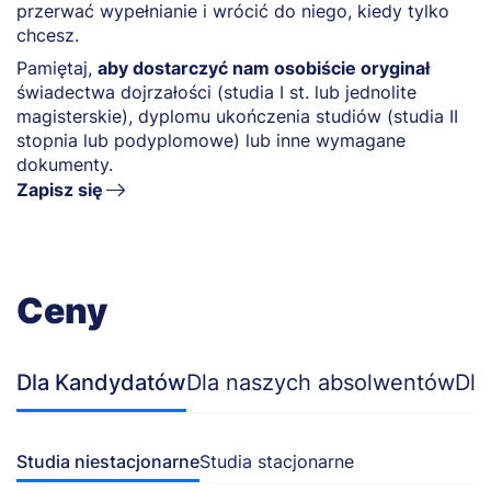
przerwać wypełnianie i wrócić do niego, kiedy tylko
chcesz.
Pamiętaj,
aby dostarczyć nam osobiście oryginał
świadectwa dojrzałości (studia I st. lub jednolite
magisterskie), dyplomu ukończenia studiów (studia II
stopnia lub podyplomowe) lub inne wymagane
dokumenty.
Zapisz się
Ceny
Dla Kandydatów
Dla naszych absolwentów
Dla
Studia niestacjonarne
Studia stacjonarne