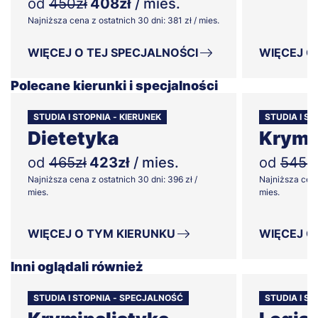
od
450zł
408zł
/ mies.
Najniższa cena z ostatnich 30 dni: 381 zł / mies.
WIĘCEJ O TEJ SPECJALNOŚCI
WIĘCEJ O
Polecane kierunki i specjalności
STUDIA I STOPNIA - KIERUNEK
STUDIA I S
Dietetyka
Krymi
od
465zł
423zł
/ mies.
od
545zł
Najniższa cena z ostatnich 30 dni: 396 zł /
Najniższa cena
mies.
mies.
WIĘCEJ O TYM KIERUNKU
WIĘCEJ O
Inni oglądali również
STUDIA I STOPNIA - SPECJALNOŚĆ
STUDIA I S