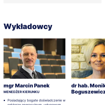
Wykładowcy
mgr Marcin Panek
dr hab. Moni
Boguszewicz
MENEDŻER KIERUNKU
Posiadający bogate doświadczenie w
sektorze operacyjnym, usługowym