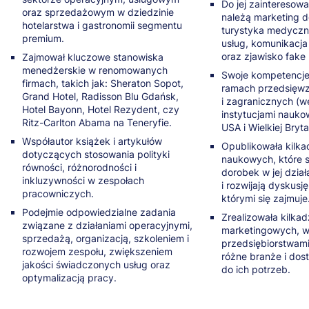
Do jej zaintereso
oraz sprzedażowym w dziedzinie
należą marketing 
hotelarstwa i gastronomii segmentu
turystyka medyczn
premium.
usług, komunikacj
oraz zjawisko fake
Zajmował kluczowe stanowiska
menedżerskie w renomowanych
Swoje kompetencj
firmach, takich jak: Sheraton Sopot,
ramach przedsięwzi
Grand Hotel, Radisson Blu Gdańsk,
i zagranicznych (w
Hotel Bayonn, Hotel Rezydent, czy
instytucjami nauk
Ritz-Carlton Abama na Teneryfie.
USA i Wielkiej Brytan
Współautor książek i artykułów
Opublikowała kilka
dotyczących stosowania polityki
naukowych, które 
równości, różnorodności i
dorobek w jej dzia
inkluzywności w zespołach
i rozwijają dyskusj
pracowniczych.
którymi się zajmuje
Podejmie odpowiedzialne zadania
Zrealizowała kilkad
związane z działaniami operacyjnymi,
marketingowych, w
sprzedażą, organizacją, szkoleniem i
przedsiębiorstwami
rozwojem zespołu, zwiększeniem
różne branże i dos
jakości świadczonych usług oraz
do ich potrzeb.
optymalizacją pracy.