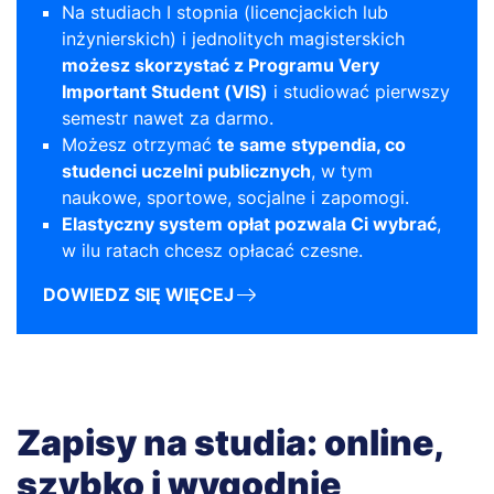
Na studiach I stopnia (licencjackich lub
inżynierskich) i jednolitych magisterskich
możesz skorzystać z Programu Very
Important Student (VIS)
i studiować pierwszy
semestr nawet za darmo.
Możesz otrzymać
te same stypendia, co
studenci uczelni publicznych
, w tym
naukowe, sportowe, socjalne i zapomogi.
Elastyczny system opłat pozwala Ci wybrać
,
w ilu ratach chcesz opłacać czesne.
DOWIEDZ SIĘ WIĘCEJ
Zapisy na studia: online,
szybko i wygodnie