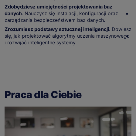
w
Zdobędziesz umiejętności projektowania baz
danych
. Nauczysz się instalacji, konfiguracji oraz
R
zarządzania bezpieczeństwem baz danych.
s
u
Zrozumiesz podstawy sztucznej inteligencji
. Dowiesz
się, jak projektować algorytmy uczenia maszynowego
P
i rozwijać inteligentne systemy.
j
w
Praca dla Ciebie