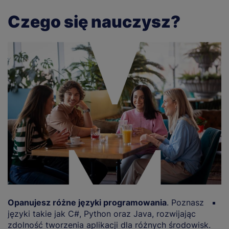
Czego się nauczysz?
Opanujesz różne języki programowania
. Poznasz
P
języki takie jak C#, Python oraz Java, rozwijając
Z
zdolność tworzenia aplikacji dla różnych środowisk.
p