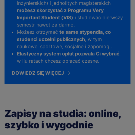
inżynierskich) i jednolitych magisterskich
możesz skorzystać z Programu Very
Important Student (VIS)
i studiować pierwszy
semestr nawet za darmo.
Możesz otrzymać
te same stypendia, co
studenci uczelni publicznych
, w tym
naukowe, sportowe, socjalne i zapomogi.
Elastyczny system opłat pozwala Ci wybrać
,
w ilu ratach chcesz opłacać czesne.
DOWIEDZ SIĘ WIĘCEJ
Zapisy na studia: online,
szybko i wygodnie