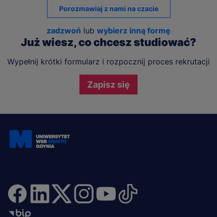
Porozmawiaj z nami na czacie
zadzwoń
lub
wybierz inną formę
Już wiesz, co chcesz studiować?
Wypełnij krótki formularz i rozpocznij proces rekrutacji
Zapisz się
Dołącz i bądź na bieżąco