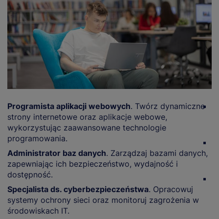
Programista aplikacji webowych
. Twórz dynamiczne
I
strony internetowe oraz aplikacje webowe,
i
wykorzystując zaawansowane technologie
r
programowania.
T
Administrator baz danych
. Zarządzaj bazami danych,
a
zapewniając ich bezpieczeństwo, wydajność i
d
dostępność.
A
Specjalista ds. cyberbezpieczeństwa
. Opracowuj
d
systemy ochrony sieci oraz monitoruj zagrożenia w
d
środowiskach IT.