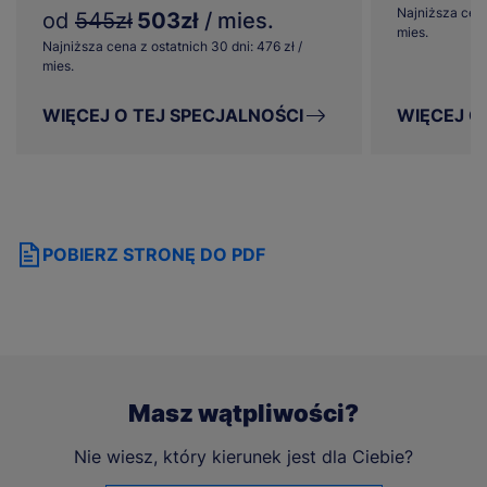
Najniższa cena
od
545zł
503zł
/ mies.
mies.
Najniższa cena z ostatnich 30 dni: 476 zł /
mies.
WIĘCEJ O TEJ SPECJALNOŚCI
WIĘCEJ O
POBIERZ STRONĘ DO PDF
Masz wątpliwości?
Nie wiesz, który kierunek jest dla Ciebie?