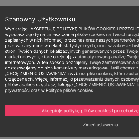
Przejdź
do
Zapisz się
treści
Szanowny Użytkowniku
Wybierając „AKCEPTUJĘ POLITYKĘ PLIKÓW COOKIES I PRZECH
wyrażasz zgodę na umieszczanie plików cookies na Twoich urząd
zapisanych w nich informacji przez nas oraz naszych partnerów b
przetwarzały dane w celach statystycznych, m.in. w zakresie: his
Ścieżka
stron, Twoich danych lokalizacyjnych generowanych przez Twoje
marketingowych, które obejmują zautomatyzowaną analizę Twojej
nawigacyjna
internetowych. W ten sposób poznajemy Twoje zainteresowania do
Informatyka -
dostosowujemy do nich komunikaty marketingowe. Jeśli chcesz zmi
„CHCĘ ZMIENIĆ USTAWIENIA" i wybierz pliki cookies, które zost
urządzeniach. Więcej informacji o przetwarzaniu danych osobow
studia inżynierskie
plików cookies uzyskasz, klikając „CHCĘ ZMIENIĆ USTAWIENIA" 
prywatności
oraz w
Polityce plików cookies
Akceptuję politykę plików cookies i przechodzę
Forma:
Niestacjonarne
Stacjonarne
Zmień ustawienia
Sposób realizacji:
Hybrydowe
Tradycyjne