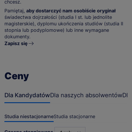
chcesz.
Pamiętaj,
aby dostarczyć nam osobiście oryginał
świadectwa dojrzałości (studia I st. lub jednolite
magisterskie), dyplomu ukończenia studiów (studia II
stopnia lub podyplomowe) lub inne wymagane
dokumenty.
Zapisz się
Ceny
Dla Kandydatów
Dla naszych absolwentów
Dla
Studia niestacjonarne
Studia stacjonarne