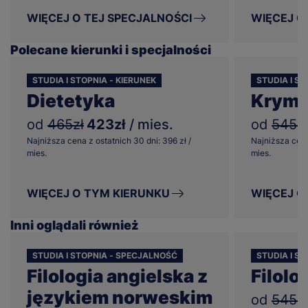
WIĘCEJ O TEJ SPECJALNOŚCI
WIĘCEJ O
Polecane kierunki i specjalności
STUDIA I STOPNIA - KIERUNEK
STUDIA I S
Dietetyka
Krymi
od
465zł
423zł
/ mies.
od
545zł
Najniższa cena z ostatnich 30 dni: 396 zł /
Najniższa cena
mies.
mies.
WIĘCEJ O TYM KIERUNKU
WIĘCEJ O
Inni oglądali również
STUDIA I STOPNIA - SPECJALNOŚĆ
STUDIA I ST
Filologia angielska z
Filolo
językiem norweskim
od
545zł