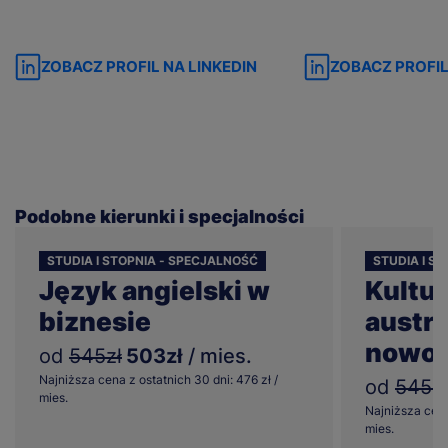
ZOBACZ PROFIL NA LINKEDIN
ZOBACZ PROFIL
Podobne kierunki i specjalności
STUDIA I STOPNIA - SPECJALNOŚĆ
STUDIA I S
Język angielski w
Kultura
biznesie
austral
nowoz
od
545zł
503zł
/ mies.
Najniższa cena z ostatnich 30 dni: 476 zł /
od
545zł
mies.
Najniższa cena
mies.