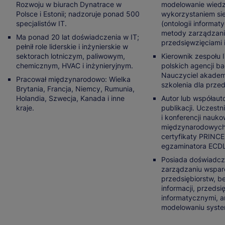
Rozwoju w biurach Dynatrace w
modelowanie wiedz
Polsce i Estonii; nadzoruje ponad 500
wykorzystaniem si
specjalistów IT.
(ontologii informat
metody zarządzan
Ma ponad 20 lat doświadczenia w IT;
przedsięwzięciami i
pełnił role liderskie i inżynierskie w
sektorach lotniczym, paliwowym,
Kierownik zespołu I
chemicznym, HVAC i inżynieryjnym.
polskich agencji b
Nauczyciel akademi
Pracował międzynarodowo: Wielka
szkolenia dla przed
Brytania, Francja, Niemcy, Rumunia,
Holandia, Szwecja, Kanada i inne
Autor lub współaut
kraje.
publikacji. Uczestn
i konferencji nauk
międzynarodowych.
certyfikaty PRINCE2
egzaminatora ECDL
Posiada doświadcze
zarządzaniu wspar
przedsiębiorstw, 
informacji, przedsi
informatycznymi, an
modelowaniu syste