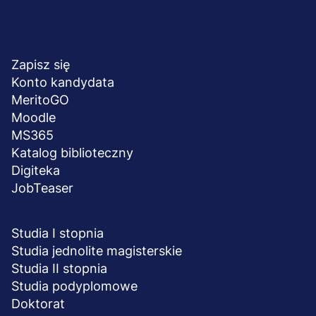
Menu
NA SKRÓTY
stopka
Zapisz się
Konto kandydata
MeritoGO
Moodle
MS365
Katalog biblioteczny
Digiteka
JobTeaser
STUDIA I SZKOLENIA
Studia I stopnia
Studia jednolite magisterskie
Studia II stopnia
Studia podyplomowe
Doktorat