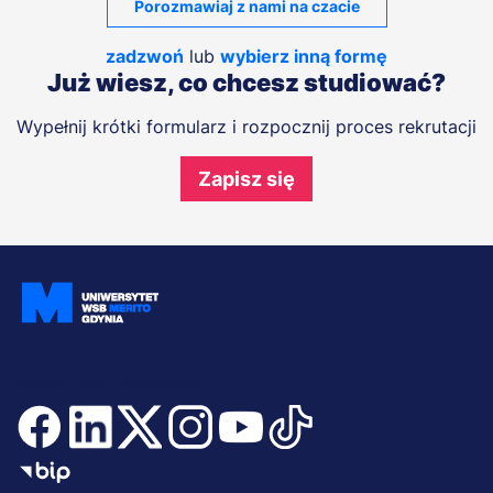
Porozmawiaj z nami na czacie
zadzwoń
lub
wybierz inną formę
Już wiesz, co chcesz studiować?
Wypełnij krótki formularz i rozpocznij proces rekrutacji
Zapisz się
Dołącz i bądź na bieżąco