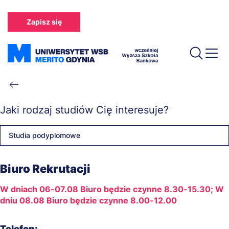
Przejdź
do
Zapisz się
treści
Ścieżka
nawigacyjna
Jaki rodzaj studiów Cię interesuje?
Studia podyplomowe
Biuro Rekrutacji
W dniach 06-07.08 Biuro będzie czynne 8.30-15.30; W
dniu 08.08 Biuro będzie czynne 8.00-12.00
Telefon: