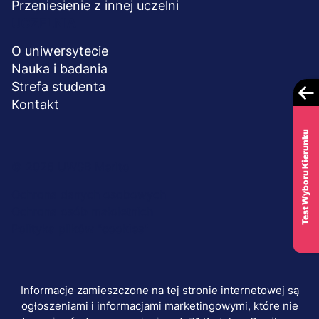
Przeniesienie z innej uczelni
UCZELNIA
O uniwersytecie
Nauka i badania
Strefa studenta
Kontakt
Test Wyboru Kierunku
Menu
© 2026 UWSB Merito
stopka-
Ochrona danych osobowych
Ochrona osób małoletnich
dodatkowe
Polityka plików "cookies"
Informacje zamieszczone na tej stronie internetowej są
ogłoszeniami i informacjami marketingowymi, które nie