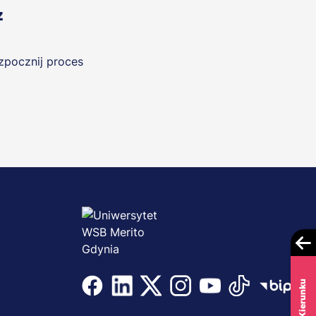
z
ozpocznij proces
Dołącz i bądź na bieżąco