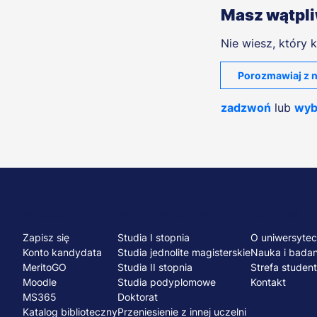
Masz wątpl
Nie wiesz, który k
Porozmawiaj z n
zadzwoń
lub
wyb
Menu
NA SKRÓTY
STUDIA I SZKOLENIA
UCZELNIA
Zapisz się
Studia I stopnia
O uniwersytec
stopka
Konto kandydata
Studia jednolite magisterskie
Nauka i badan
MeritoGO
Studia II stopnia
Strefa studen
Moodle
Studia podyplomowe
Kontakt
MS365
Doktorat
Katalog biblioteczny
Przeniesienie z innej uczelni