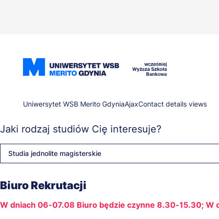
Przejdź
do
treści
Ścieżka
Uniwersytet WSB Merito Gdynia
Ajax
Contact details views
Jaki rodzaj studiów Cię interesuje?
nawigacyjna
Studia jednolite magisterskie
Biuro Rekrutacji
W dniach 06-07.08 Biuro będzie czynne 8.30-15.30; W 