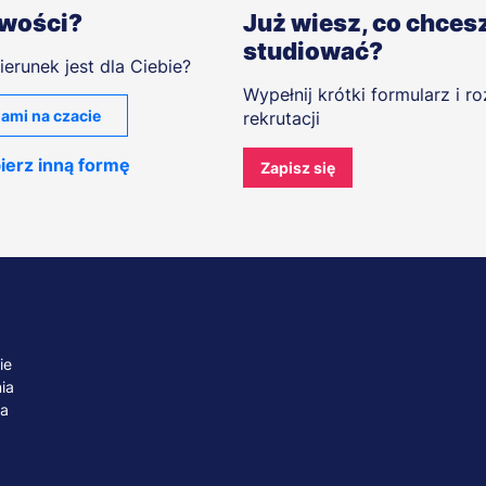
iwości?
Już wiesz, co chces
studiować?
ierunek jest dla Ciebie?
Wypełnij krótki formularz i r
ami na czacie
rekrutacji
ierz inną formę
Zapisz się
ie
ia
ta