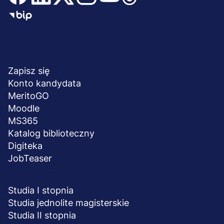
Menu
NA SKRÓTY
stopka
Zapisz się
Konto kandydata
MeritoGO
Moodle
MS365
Katalog biblioteczny
Digiteka
JobTeaser
STUDIA I SZKOLENIA
Studia I stopnia
Studia jednolite magisterskie
Studia II stopnia