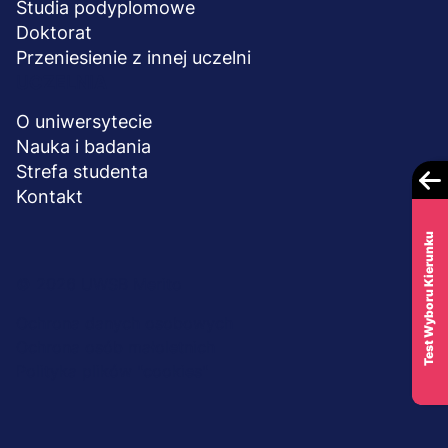
Studia podyplomowe
Doktorat
Przeniesienie z innej uczelni
UCZELNIA
O uniwersytecie
Nauka i badania
Strefa studenta
Kontakt
Test Wyboru Kierunku
Menu
© 2026 UWSB Merito
stopka-
Ochrona danych osobowych
Ochrona osób małoletnich
dodatkowe
Polityka plików "cookies"