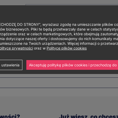
HODZĘ DO STRONY", wyrażasz zgodę na umieszczanie plików cook
ów biznesowych. Pliki te będą przetwarzały dane w celach statystycz
rządzenie oraz w celach marketingowych, które obejmują zautomaty
Główne
O uniwersytecie
Studia i szkolenia
Nauka i bad
a dotyczące naszej oferty i dostosowujemy do nich komunikaty mar
ą umieszczone na Twoich urządzeniach. Więcej informacji o przetwa
menu
olityce prywatności
oraz w
Polityce plików cookies
 ustawienia
Akceptuję politykę plików cookies i przechodzę do 
iwości?
Już wiesz, co chces