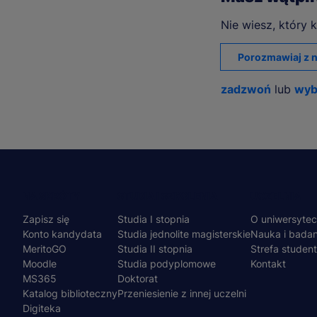
Nie wiesz, który k
Porozmawiaj z n
zadzwoń
lub
wyb
Menu
NA SKRÓTY
STUDIA I SZKOLENIA
UCZELNIA
Zapisz się
Studia I stopnia
O uniwersytec
stopka
Konto kandydata
Studia jednolite magisterskie
Nauka i badan
MeritoGO
Studia II stopnia
Strefa studen
Moodle
Studia podyplomowe
Kontakt
MS365
Doktorat
Katalog biblioteczny
Przeniesienie z innej uczelni
Digiteka