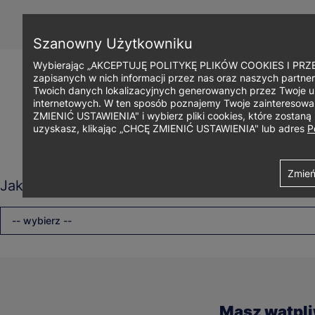
Przejdź
do
treści
Szanowny Użytkowniku
Wybierając „AKCEPTUJĘ POLITYKĘ PLIKÓW COOKIES I PRZEC
zapisanych w nich informacji przez nas oraz naszych partner
Twoich danych lokalizacyjnych generowanych przez Twoje u
internetowych. W ten sposób poznajemy Twoje zainteresowani
ZMIENIĆ USTAWIENIA" i wybierz pliki cookies, które zostan
uzyskasz, klikając „CHCĘ ZMIENIĆ USTAWIENIA" lub adres
P
Ścieżka
Uniwersytet WSB Merito Gdynia
Ajax
Contact details views
Zmień
Jaki rodzaj studiów Cię interesuje?
nawigacyjna
-- wybierz --
Masz wątpl