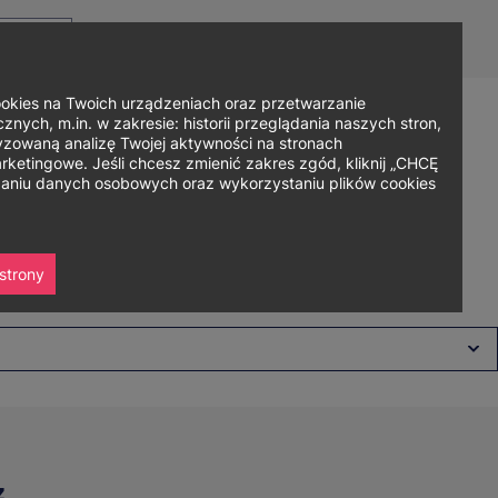
Top
Men
Prz
Kontakt
Dla mediów
Logowanie
PL
menu
WC
ję
ies na Twoich urządzeniach oraz przetwarzanie
nych, m.in. w zakresie: historii przeglądania naszych stron,
zowaną analizę Twojej aktywności na stronach
Zapisz się
ania
Współpraca
Strefa studenta
ketingowe. Jeśli chcesz zmienić zakres zgód, kliknij „CHCĘ
rzaniu danych osobowych oraz wykorzystaniu plików cookies
strony
z