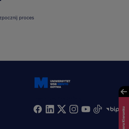
ozpocznij proces
Dołącz i bądź na bieżąco
Test Wyboru Kierunku