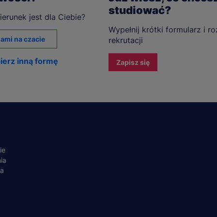
studiować?
ierunek jest dla Ciebie?
Wypełnij krótki formularz i r
ami na czacie
rekrutacji
ierz inną formę
Zapisz się
ie
ia
ta