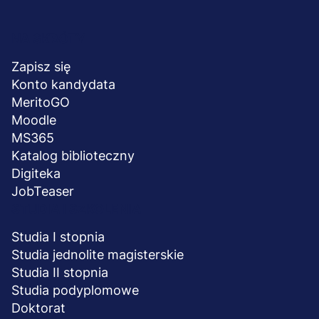
Menu
NA SKRÓTY
stopka
Zapisz się
Konto kandydata
MeritoGO
Moodle
MS365
Katalog biblioteczny
Digiteka
JobTeaser
STUDIA I SZKOLENIA
Studia I stopnia
Studia jednolite magisterskie
Studia II stopnia
Studia podyplomowe
Doktorat