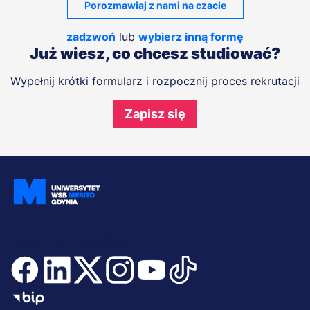
Porozmawiaj z nami na czacie
zadzwoń
lub
wybierz inną formę
Już wiesz, co chcesz studiować?
Wypełnij krótki formularz i rozpocznij proces rekrutacji
Zapisz się
Dołącz i bądź na bieżąco