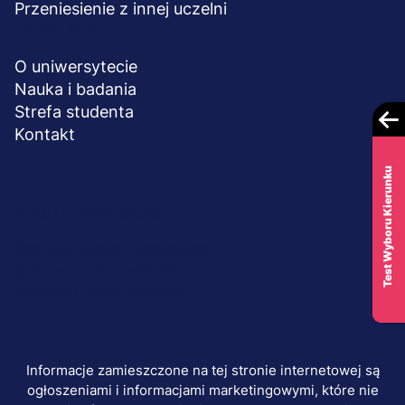
Przeniesienie z innej uczelni
UCZELNIA
O uniwersytecie
Nauka i badania
Strefa studenta
Kontakt
Test Wyboru Kierunku
Menu
© 2026 UWSB Merito
stopka-
Ochrona danych osobowych
Ochrona osób małoletnich
dodatkowe
Polityka plików "cookies"
Informacje zamieszczone na tej stronie internetowej są
ogłoszeniami i informacjami marketingowymi, które nie