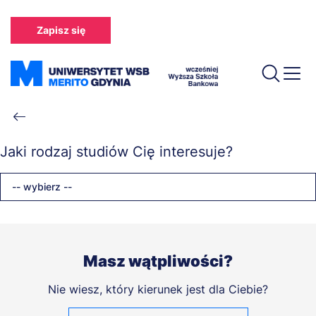
Przejdź
do
Zapisz się
treści
Ścieżka
nawigacyjna
Jaki rodzaj studiów Cię interesuje?
-- wybierz --
Masz wątpliwości?
Nie wiesz, który kierunek jest dla Ciebie?