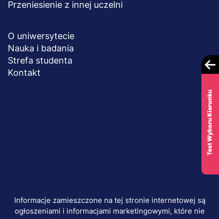
Przeniesienie z innej uczelni
UCZELNIA
O uniwersytecie
Nauka i badania
Strefa studenta
Kontakt
Test Wyboru Kierunku
Menu
© 2026 UWSB Merito
stopka-
Ochrona danych osobowych
Ochrona osób małoletnich
dodatkowe
Polityka plików "cookies"
Informacje zamieszczone na tej stronie internetowej są
ogłoszeniami i informacjami marketingowymi, które nie