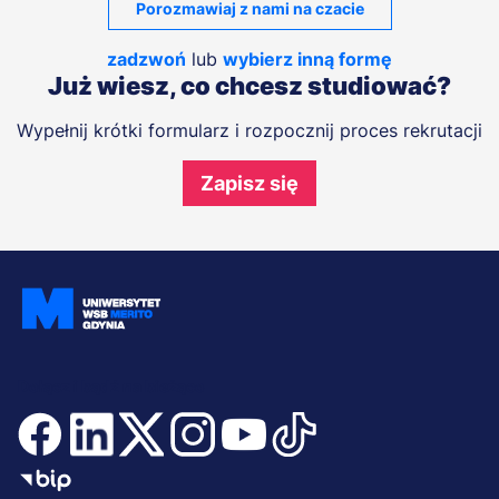
Porozmawiaj z nami na czacie
zadzwoń
lub
wybierz inną formę
Już wiesz, co chcesz studiować?
Wypełnij krótki formularz i rozpocznij proces rekrutacji
Zapisz się
Dołącz i bądź na bieżąco