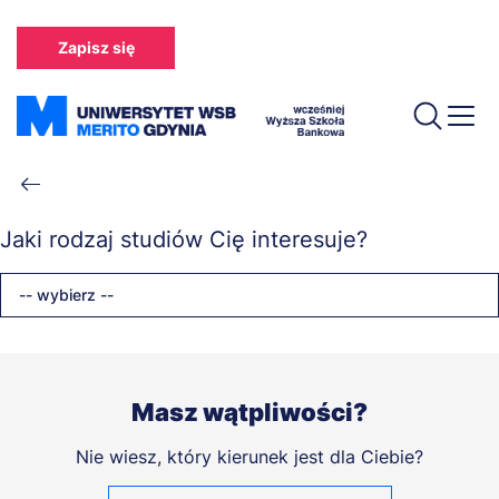
Przejdź
do
Zapisz się
treści
Ścieżka
nawigacyjna
Jaki rodzaj studiów Cię interesuje?
-- wybierz --
Masz wątpliwości?
Nie wiesz, który kierunek jest dla Ciebie?