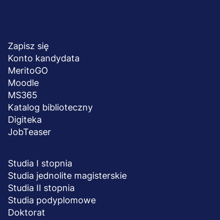
Menu
NA SKRÓTY
stopka
Zapisz się
Konto kandydata
MeritoGO
Moodle
MS365
Katalog biblioteczny
Digiteka
JobTeaser
STUDIA I SZKOLENIA
Studia I stopnia
Studia jednolite magisterskie
Studia II stopnia
Studia podyplomowe
Doktorat