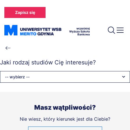
Przejdź
do
Zapisz się
treści
Ścieżka
nawigacyjna
Jaki rodzaj studiów Cię interesuje?
-- wybierz --
Masz wątpliwości?
Nie wiesz, który kierunek jest dla Ciebie?