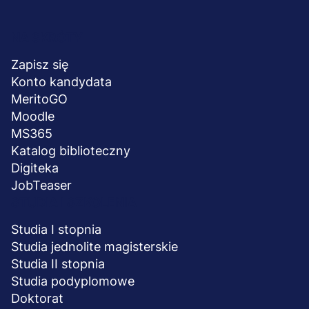
Menu
NA SKRÓTY
stopka
Zapisz się
Konto kandydata
MeritoGO
Moodle
MS365
Katalog biblioteczny
Digiteka
JobTeaser
STUDIA I SZKOLENIA
Studia I stopnia
Studia jednolite magisterskie
Studia II stopnia
Studia podyplomowe
Doktorat