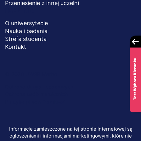
Przeniesienie z innej uczelni
UCZELNIA
O uniwersytecie
Nauka i badania
Strefa studenta
Kontakt
Test Wyboru Kierunku
Menu
© 2026 UWSB Merito
stopka-
Ochrona danych osobowych
Ochrona osób małoletnich
dodatkowe
Polityka plików "cookies"
Informacje zamieszczone na tej stronie internetowej są
ogłoszeniami i informacjami marketingowymi, które nie