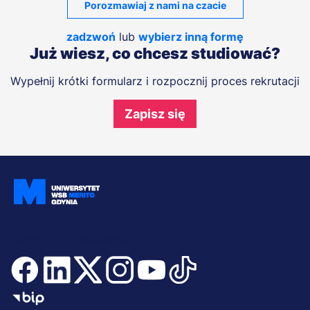
Porozmawiaj z nami na czacie
zadzwoń
lub
wybierz inną formę
Już wiesz, co chcesz studiować?
Wypełnij krótki formularz i rozpocznij proces rekrutacji
Zapisz się
Dołącz i bądź na bieżąco