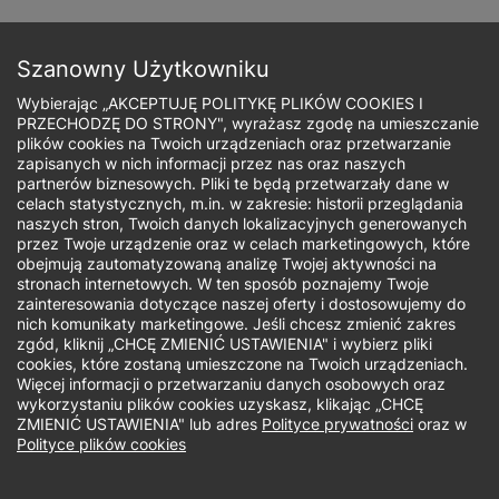
Przejdź
do
Zapisz się
treści
Szanowny Użytkowniku
Wybierając „AKCEPTUJĘ POLITYKĘ PLIKÓW COOKIES I
PRZECHODZĘ DO STRONY", wyrażasz zgodę na umieszczanie
plików cookies na Twoich urządzeniach oraz przetwarzanie
zapisanych w nich informacji przez nas oraz naszych
Ścieżka
partnerów biznesowych. Pliki te będą przetwarzały dane w
celach statystycznych, m.in. w zakresie: historii przeglądania
nawigacyjna
naszych stron, Twoich danych lokalizacyjnych generowanych
Jaki rodzaj studiów Cię interesuje?
przez Twoje urządzenie oraz w celach marketingowych, które
obejmują zautomatyzowaną analizę Twojej aktywności na
stronach internetowych. W ten sposób poznajemy Twoje
Studia II stopnia
zainteresowania dotyczące naszej oferty i dostosowujemy do
nich komunikaty marketingowe. Jeśli chcesz zmienić zakres
zgód, kliknij „CHCĘ ZMIENIĆ USTAWIENIA" i wybierz pliki
Biuro Rekrutacji
cookies, które zostaną umieszczone na Twoich urządzeniach.
Więcej informacji o przetwarzaniu danych osobowych oraz
wykorzystaniu plików cookies uzyskasz, klikając „CHCĘ
Uwaga! Kontakt telefoniczny możliwy jest tylko od pn- pt
ZMIENIĆ USTAWIENIA" lub adres
Polityce prywatności
oraz w
w godzinach 9.00-16.00
Polityce plików cookies
Telefon: