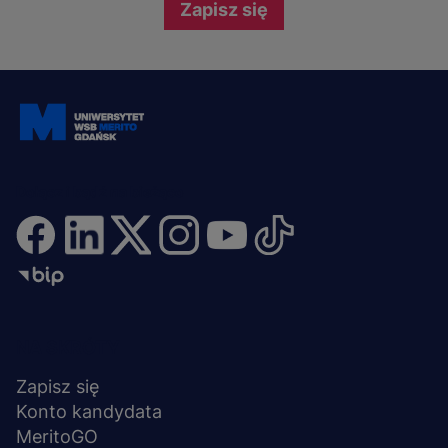
Zapisz się
Dołącz i bądź na bieżąco
Menu
NA SKRÓTY
stopka
Zapisz się
Konto kandydata
MeritoGO