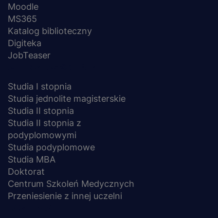
Moodle
MS365
Katalog biblioteczny
Digiteka
JobTeaser
STUDIA I SZKOLENIA
Studia I stopnia
Studia jednolite magisterskie
Studia II stopnia
Studia II stopnia z
podyplomowymi
Studia podyplomowe
Studia MBA
Doktorat
Centrum Szkoleń Medycznych
Przeniesienie z innej uczelni
UCZELNIA