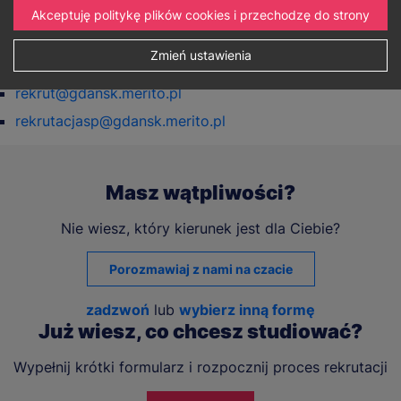
Akceptuję politykę plików cookies i przechodzę do strony
+48 58 350 20 75
Zmień ustawienia
E-mail:
rekrut@gdansk.merito.pl
rekrutacjasp@gdansk.merito.pl
Masz wątpliwości?
Nie wiesz, który kierunek jest dla Ciebie?
Porozmawiaj z nami na czacie
zadzwoń
lub
wybierz inną formę
Już wiesz, co chcesz studiować?
Wypełnij krótki formularz i rozpocznij proces rekrutacji