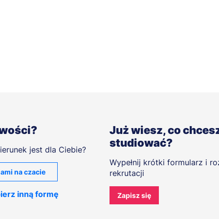
iwości?
Już wiesz, co chces
studiować?
ierunek jest dla Ciebie?
Wypełnij krótki formularz i r
ami na czacie
rekrutacji
ierz inną formę
Zapisz się