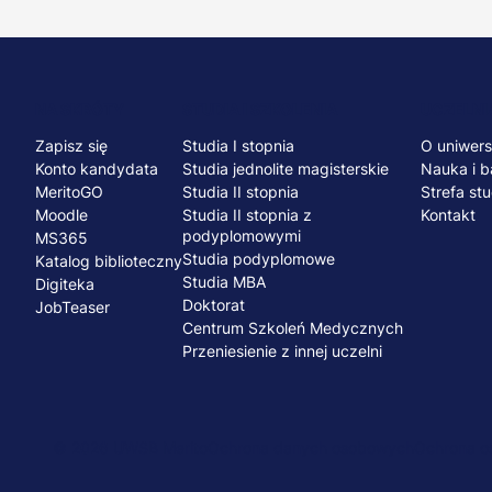
Menu
NA SKRÓTY
STUDIA I SZKOLENIA
UCZELNI
Zapisz się
Studia I stopnia
O uniwers
stopka
Konto kandydata
Studia jednolite magisterskie
Nauka i b
MeritoGO
Studia II stopnia
Strefa st
Moodle
Studia II stopnia z
Kontakt
podyplomowymi
MS365
Studia podyplomowe
Katalog biblioteczny
Studia MBA
Digiteka
Doktorat
JobTeaser
Centrum Szkoleń Medycznych
Przeniesienie z innej uczelni
© 2026 UWSB Merito
Ochrona danych osobowych
Ochrona os
Menu