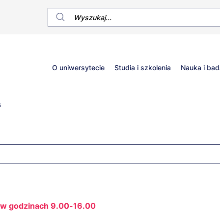
Główne
O uniwersytecie
Studia i szkolenia
Nauka i bad
menu
s
t w godzinach 9.00-16.00