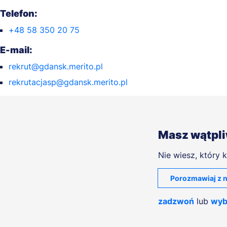
Telefon:
+48 58 350 20 75
E-mail:
rekrut@gdansk.merito.pl
rekrutacjasp@gdansk.merito.pl
Masz wątpl
Nie wiesz, który k
Porozmawiaj z n
zadzwoń
lub
wyb