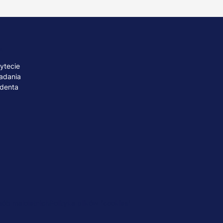
A
ytecie
adania
udenta
ób małoletnich
Polityka plików "cookies"