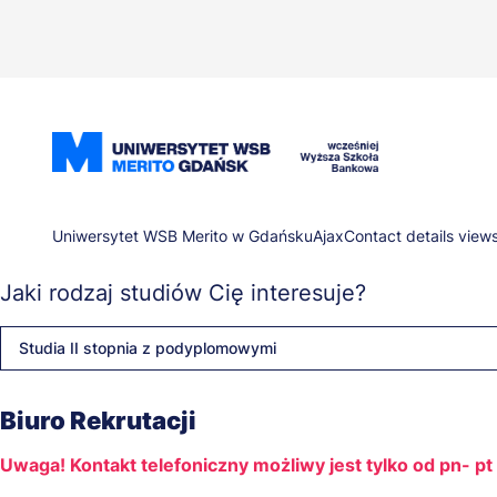
Przejdź
do
treści
Ścieżka
Uniwersytet WSB Merito w Gdańsku
Ajax
Contact details view
Jaki rodzaj studiów Cię interesuje?
nawigacyjna
Studia II stopnia z podyplomowymi
Biuro Rekrutacji
Uwaga! Kontakt telefoniczny możliwy jest tylko od pn- p