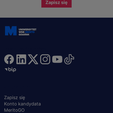
Zapisz się
Dołącz i bądź na bieżąco
Menu
NA SKRÓTY
stopka
Zapisz się
Konto kandydata
MeritoGO