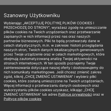
Przejdź
do
Zapisz się
treści
Szanowny Użytkowniku
Wybierając „AKCEPTUJĘ POLITYKĘ PLIKÓW COOKIES I
PRZECHODZĘ DO STRONY", wyrażasz zgodę na umieszczanie
plików cookies na Twoich urządzeniach oraz przetwarzanie
zapisanych w nich informacji przez nas oraz naszych
Ścieżka
partnerów biznesowych. Pliki te będą przetwarzały dane w
celach statystycznych, m.in. w zakresie: historii przeglądania
nawigacyjna
naszych stron, Twoich danych lokalizacyjnych generowanych
Jaki rodzaj studiów Cię interesuje?
przez Twoje urządzenie oraz w celach marketingowych, które
obejmują zautomatyzowaną analizę Twojej aktywności na
stronach internetowych. W ten sposób poznajemy Twoje
Studia I stopnia
zainteresowania dotyczące naszej oferty i dostosowujemy do
nich komunikaty marketingowe. Jeśli chcesz zmienić zakres
zgód, kliknij „CHCĘ ZMIENIĆ USTAWIENIA" i wybierz pliki
Biuro Rekrutacji
cookies, które zostaną umieszczone na Twoich urządzeniach.
Więcej informacji o przetwarzaniu danych osobowych oraz
wykorzystaniu plików cookies uzyskasz, klikając „CHCĘ
Uwaga! Kontakt telefoniczny możliwy jest tylko od pn- pt
ZMIENIĆ USTAWIENIA" lub adres
Polityce prywatności
oraz w
w godzinach 9.00-16.00
Polityce plików cookies
Telefon: