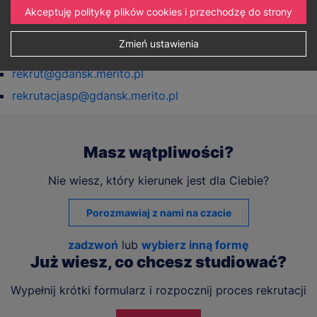
Akceptuję politykę plików cookies i przechodzę do strony
+48 58 350 20 75
Zmień ustawienia
E-mail:
rekrut@gdansk.merito.pl
rekrutacjasp@gdansk.merito.pl
Masz wątpliwości?
Nie wiesz, który kierunek jest dla Ciebie?
Porozmawiaj z nami na czacie
zadzwoń
lub
wybierz inną formę
Już wiesz, co chcesz studiować?
Wypełnij krótki formularz i rozpocznij proces rekrutacji