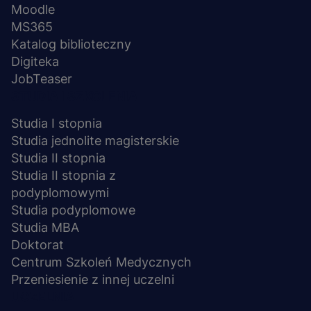
Moodle
MS365
Katalog biblioteczny
Digiteka
JobTeaser
STUDIA I SZKOLENIA
Studia I stopnia
Studia jednolite magisterskie
Studia II stopnia
Studia II stopnia z
podyplomowymi
Studia podyplomowe
Studia MBA
Doktorat
Centrum Szkoleń Medycznych
Przeniesienie z innej uczelni
UCZELNIA