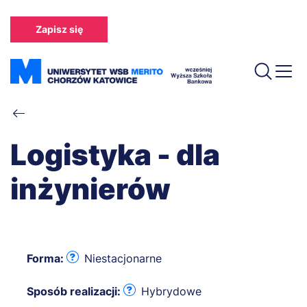
Przejdź
do
Zapisz się
treści
Ścieżka
nawigacyjna
Logistyka - dla
inżynierów
Forma:
Niestacjonarne
Sposób realizacji:
Hybrydowe