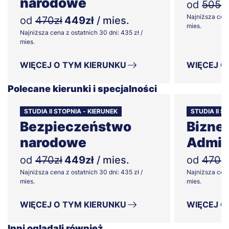
narodowe
od
505zł
Najniższa cena
od
470zł
449zł
/ mies.
mies.
Najniższa cena z ostatnich 30 dni: 435 zł /
mies.
WIĘCEJ O TYM KIERUNKU
WIĘCEJ O
Polecane kierunki i specjalności
STUDIA II STOPNIA - KIERUNEK
STUDIA II S
Bezpieczeństwo
Biznes
narodowe
Admin
od
470zł
449zł
/ mies.
od
470zł
Najniższa cena z ostatnich 30 dni: 435 zł /
Najniższa cena
mies.
mies.
WIĘCEJ O TYM KIERUNKU
WIĘCEJ O
Inni oglądali również