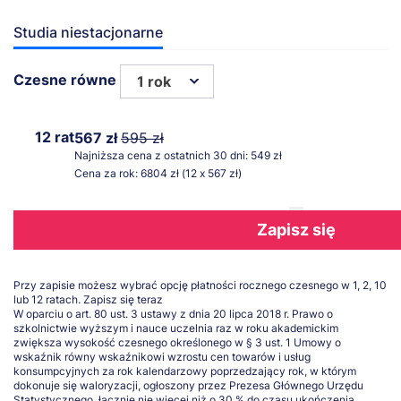
Studia niestacjonarne
Czesne równe
1 rok
12 rat
567 zł
595 zł
Najniższa cena z ostatnich 30 dni: 549 zł
Cena za rok: 6804 zł (12 x 567 zł)
Zapisz się
Przy zapisie możesz wybrać opcję płatności rocznego czesnego w 1, 2, 10
lub 12 ratach.
Zapisz się teraz
W oparciu o art. 80 ust. 3 ustawy z dnia 20 lipca 2018 r. Prawo o
szkolnictwie wyższym i nauce uczelnia raz w roku akademickim
zwiększa wysokość czesnego określonego w § 3 ust. 1 Umowy o
wskaźnik równy wskaźnikowi wzrostu cen towarów i usług
konsumpcyjnych za rok kalendarzowy poprzedzający rok, w którym
dokonuje się waloryzacji, ogłoszony przez Prezesa Głównego Urzędu
Statystycznego, łącznie nie więcej niż o 30 % do czasu ukończenia