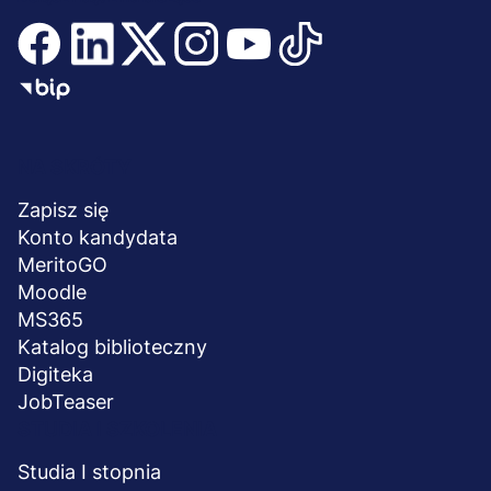
Menu
NA SKRÓTY
stopka
Zapisz się
Konto kandydata
MeritoGO
Moodle
MS365
Katalog biblioteczny
Digiteka
JobTeaser
STUDIA I SZKOLENIA
Studia I stopnia