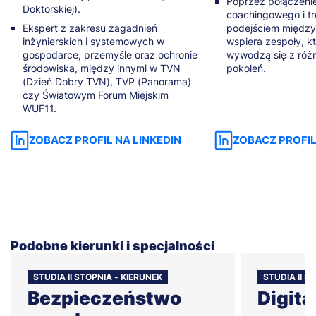
Poprzez połączeni
Doktorskiej).
coachingowego i tr
Ekspert z zakresu zagadnień
podejściem międz
inżynierskich i systemowych w
wspiera zespoły, k
gospodarce, przemyśle oraz ochronie
wywodzą się z różn
środowiska, między innymi w TVN
pokoleń.
(Dzień Dobry TVN), TVP (Panorama)
czy Światowym Forum Miejskim
WUF11.
ZOBACZ PROFIL NA LINKEDIN
ZOBACZ PROFIL
Podobne kierunki i specjalności
STUDIA II STOPNIA - KIERUNEK
STUDIA II 
Bezpieczeństwo
Digita