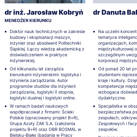
dr inż. Jarosław Kobryń
dr Danuta Ba
MENEDŻER KIERUNKU
Doktor nauk technicznych w zakresie
Na uczelni koncentr
budowy i eksploatacji maszyn,
tematyce inteligenc
inżynier oraz absolwent Politechniki
organizacjach, kom
Śląskiej. Łączy wiedzę akademicką z
międzykulturowej o
doświadczeniem w praktyce
szczególnym uwzg
inżynierskiej.
korporacji między
Od kilkunastu lat zarządza
Od ponad 20 lat pr
kierunkami inżynierskimi: logistyka i
studentami repreze
inżynieria zarządzania. Autor
kraje i kultury. Dzi
programów studiów dla inżynierii
kompetencje międz
zarządzania, logistyki II stopnia,
wzbogaca doświad
logistyki dualnej i logistyki online.
dydaktyczne.
W ramach badań naukowych
Specjalistka w ob
współpracował z firmami: Ścieki
bezpieczeństwa p
Polskie (opracowany projekt B+R),
zespołach, odkrywa
Grupa Azoty ZAK S.A. (założenia
Zespołowych i facy
projektu B+R) oraz OBR BOSMAL w
zespołów.
Bielsku-Białej (badania w Pracy