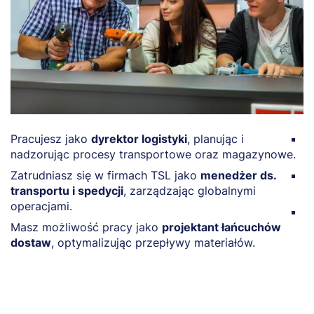
Pracujesz jako
dyrektor logistyki
, planując i
R
nadzorując procesy transportowe oraz magazynowe.
n
Zatrudniasz się w firmach TSL jako
menedżer ds.
Z
transportu i spedycji
, zarządzając globalnymi
sp
operacjami.
P
Masz możliwość pracy jako
projektant łańcuchów
z
dostaw
, optymalizując przepływy materiałów.
gl