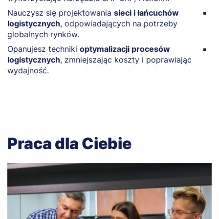
Nauczysz się projektowania
sieci i łańcuchów
P
logistycznych
, odpowiadających na potrzeby
u
globalnych rynków.
r
Opanujesz techniki
optymalizacji procesów
D
logistycznych
, zmniejszając koszty i poprawiając
w
wydajność.
I
Praca dla Ciebie