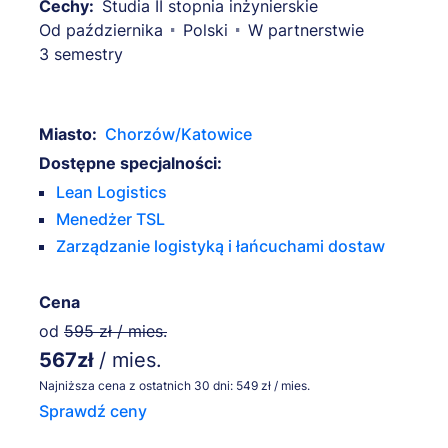
Cechy:
Studia II stopnia inżynierskie
Od października
Polski
W partnerstwie
3 semestry
Miasto:
Chorzów/Katowice
Dostępne specjalności:
Lean Logistics
Menedżer TSL
Zarządzanie logistyką i łańcuchami dostaw
Cena
od
595 zł / mies.
567zł
/ mies.
Najniższa cena z ostatnich 30 dni: 549 zł / mies.
Sprawdź ceny