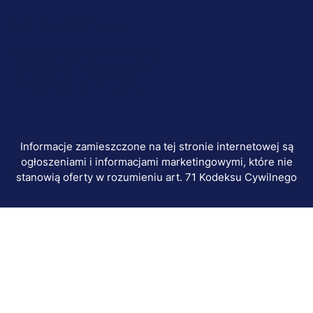
Menu
© 2026 UWSB Merito
stopka-
Ochrona danych osobowych
Ochrona osób małoletnich
dodatkowe
Polityka plików "cookies"
Informacje zamieszczone na tej stronie internetowej są
ogłoszeniami i informacjami marketingowymi, które nie
stanowią oferty w rozumieniu art. 71 Kodeksu Cywilnego