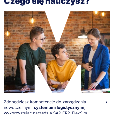
Czego się nauczysz?
Zdobędziesz kompetencje do zarządzania
B
nowoczesnymi
systemami logistycznymi
,
i
wykorzystując narzędzia SAP ERP, FlexSim.
t