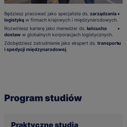
Będziesz pracować jako specjalista ds.
zarządzania
Z
logistyką
w firmach krajowych i międzynarodowych.
l
Rozwiniesz karierę jako menedżer ds.
łańcucha
B
dostaw
w globalnych korporacjach logistycznych.
n
Zdobędziesz zatrudnienie jako ekspert ds.
transportu
S
i spedycji międzynarodowej
.
r
e
Program studiów
Praktyczne studia