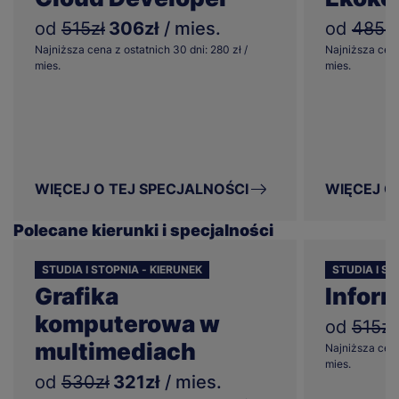
od
515zł
306zł
/ mies.
od
485zł
Najniższa cena z ostatnich 30 dni: 280 zł /
Najniższa cena
mies.
mies.
WIĘCEJ O TEJ SPECJALNOŚCI
WIĘCEJ O
Polecane kierunki i specjalności
STUDIA I STOPNIA - KIERUNEK
STUDIA I ST
Grafika
Infor
komputerowa w
od
515zł
multimediach
Najniższa cena
mies.
od
530zł
321zł
/ mies.