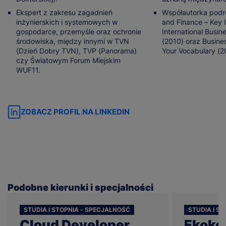
Ekspert z zakresu zagadnień
Współautorka podr
inżynierskich i systemowych w
and Finance – Key 
gospodarce, przemyśle oraz ochronie
International Busin
środowiska, między innymi w TVN
(2010) oraz Busines
(Dzień Dobry TVN), TVP (Panorama)
Your Vocabulary (2
czy Światowym Forum Miejskim
WUF11.
ZOBACZ PROFIL NA LINKEDIN
Podobne kierunki i specjalności
STUDIA I STOPNIA - SPECJALNOŚĆ
STUDIA I S
Cloud Developer
Ekoko