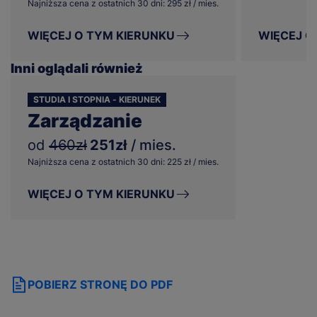
Najniższa cena z ostatnich 30 dni: 295 zł / mies.
WIĘCEJ O TYM KIERUNKU
WIĘCEJ O
Inni oglądali również
STUDIA I STOPNIA - KIERUNEK
Zarządzanie
od
460zł
251zł
/ mies.
Najniższa cena z ostatnich 30 dni: 225 zł / mies.
WIĘCEJ O TYM KIERUNKU
POBIERZ STRONĘ DO PDF