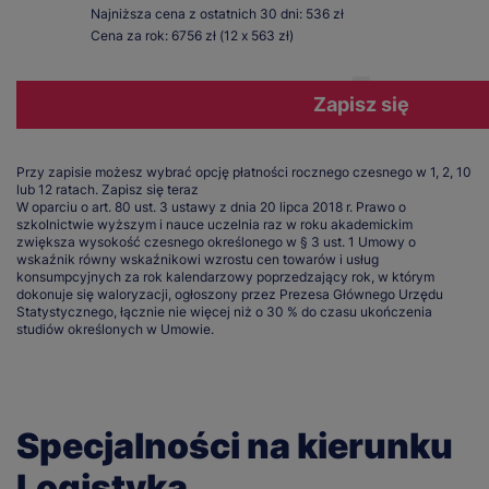
Najniższa cena z ostatnich 30 dni: 536 zł
Cena za rok: 6756 zł (12 x 563 zł)
Zapisz się
Przy zapisie możesz wybrać opcję płatności rocznego czesnego w 1, 2, 10
lub 12 ratach.
Zapisz się teraz
W oparciu o art. 80 ust. 3 ustawy z dnia 20 lipca 2018 r. Prawo o
szkolnictwie wyższym i nauce uczelnia raz w roku akademickim
zwiększa wysokość czesnego określonego w § 3 ust. 1 Umowy o
wskaźnik równy wskaźnikowi wzrostu cen towarów i usług
konsumpcyjnych za rok kalendarzowy poprzedzający rok, w którym
dokonuje się waloryzacji, ogłoszony przez Prezesa Głównego Urzędu
Statystycznego, łącznie nie więcej niż o 30 % do czasu ukończenia
studiów określonych w Umowie.
Specjalności na kierunku
Logistyka