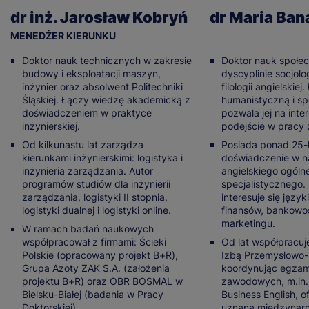
dr inż. Jarosław Kobryń
dr Maria Ban
MENEDŻER KIERUNKU
Doktor nauk technicznych w zakresie
Doktor nauk społe
budowy i eksploatacji maszyn,
dyscyplinie socjolo
inżynier oraz absolwent Politechniki
filologii angielskie
Śląskiej. Łączy wiedzę akademicką z
humanistyczną i sp
doświadczeniem w praktyce
pozwala jej na inte
inżynierskiej.
podejście w pracy
Od kilkunastu lat zarządza
Posiada ponad 25-l
kierunkami inżynierskimi: logistyka i
doświadczenie w n
inżynieria zarządzania. Autor
angielskiego ogóln
programów studiów dla inżynierii
specjalistycznego.
zarządzania, logistyki II stopnia,
interesuje się języ
logistyki dualnej i logistyki online.
finansów, bankowoś
marketingu.
W ramach badań naukowych
współpracował z firmami: Ścieki
Od lat współpracu
Polskie (opracowany projekt B+R),
Izbą Przemysłowo
Grupa Azoty ZAK S.A. (założenia
koordynując egzami
projektu B+R) oraz OBR BOSMAL w
zawodowych, m.in.
Bielsku-Białej (badania w Pracy
Business English, 
Doktorskiej).
uznaną międzynaro