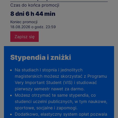
Czas do końca promocji
8
dni
6
h
44
min
Koniec promocji
18.08.2026 o godz. 23:59
Zapisz się
Stypendia i zniżki
Na studiach I stopnia i jednolitych
magisterskich możesz skorzystać z Programu
Very Important Student (VIS) i studiować
pierwszy semestr nawet za darmo.
Możesz otrzymać te same stypendia, co
studenci uczelni publicznych, w tym naukowe,
sportowe, socjalne i zapomogi.
Dodatkowo, elastyczny system opłat pozwala