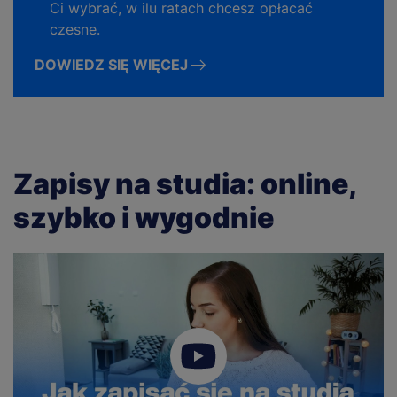
Ci wybrać, w ilu ratach chcesz opłacać
czesne.
DOWIEDZ SIĘ WIĘCEJ
Zapisy na studia: online,
szybko i wygodnie