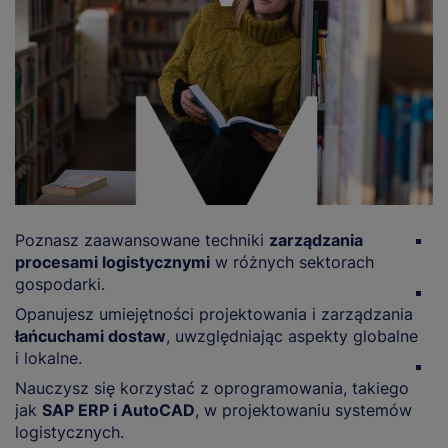
Poznasz zaawansowane techniki
zarządzania
Z
procesami logistycznymi
w różnych sektorach
i 
gospodarki.
R
Opanujesz umiejętności projektowania i zarządzania
i
łańcuchami dostaw
, uwzględniając aspekty globalne
n
i lokalne.
D
Nauczysz się korzystać z oprogramowania, takiego
w
jak
SAP ERP i AutoCAD
, w projektowaniu systemów
logistycznych.