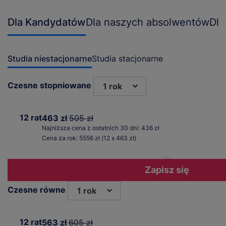
Dla Kandydatów
Dla naszych absolwentów
Dla
Studia niestacjonarne
Studia stacjonarne
Czesne stopniowane
1 rok
12 rat
463 zł
505 zł
Najniższa cena z ostatnich 30 dni: 436 zł
Cena za rok: 5556 zł (12 x 463 zł)
Zapisz się
Czesne równe
1 rok
12 rat
563 zł
605 zł