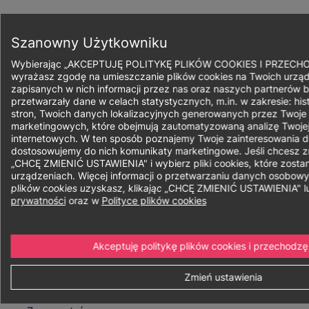
Przejdź
do
Zapisz się
treści
Szanowny Użytkowniku
Wybierając „AKCEPTUJĘ POLITYKĘ PLIKÓW COOKIES I PRZECH
wyrażasz zgodę na umieszczanie plików cookies na Twoich urząd
zapisanych w nich informacji przez nas oraz naszych partnerów b
przetwarzały dane w celach statystycznych, m.in. w zakresie: his
Ścieżka
stron, Twoich danych lokalizacyjnych generowanych przez Twoje
marketingowych, które obejmują zautomatyzowaną analizę Twojej
nawigacyjna
internetowych. W ten sposób poznajemy Twoje zainteresowania do
Logistyka
dostosowujemy do nich komunikaty marketingowe. Jeśli chcesz zmi
„CHCĘ ZMIENIĆ USTAWIENIA" i wybierz pliki cookies, które zost
urządzeniach. Więcej informacji o przetwarzaniu danych osobow
plików cookies uzyskasz, klikając „CHCĘ ZMIENIĆ USTAWIENIA" 
prywatności
oraz w
Polityce plików cookies
Forma:
Niestacjonarne
Stacjonarne
Akceptuję politykę plików cookies i przechodzę
Sposób realizacji:
Hybrydowe
Online
Zmień ustawienia
Cechy:
Studia I stopnia inżynierskie
Od października
Polski
W partnerstwie