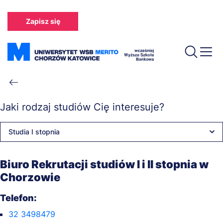
Przejdź
do
Zapisz się
treści
Ścieżka
nawigacyjna
Jaki rodzaj studiów Cię interesuje?
Studia I stopnia
Biuro Rekrutacji studiów I i II stopnia w
Chorzowie
Telefon:
32 3498479