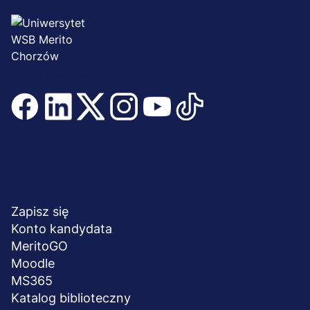
Dołącz i bądź na bieżąco
Menu
NA SKRÓTY
stopka
Zapisz się
Konto kandydata
MeritoGO
Moodle
MS365
Katalog biblioteczny