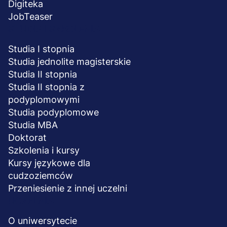
Digiteka
JobTeaser
STUDIA I SZKOLENIA
Studia I stopnia
Studia jednolite magisterskie
Studia II stopnia
Studia II stopnia z
podyplomowymi
Studia podyplomowe
Studia MBA
Doktorat
Szkolenia i kursy
Kursy językowe dla
cudzoziemców
Przeniesienie z innej uczelni
UCZELNIA
O uniwersytecie