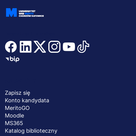
Dołącz i bądź na bieżąco
Menu
NA SKRÓTY
stopka
Zapisz się
Konto kandydata
MeritoGO
Moodle
MS365
Katalog biblioteczny