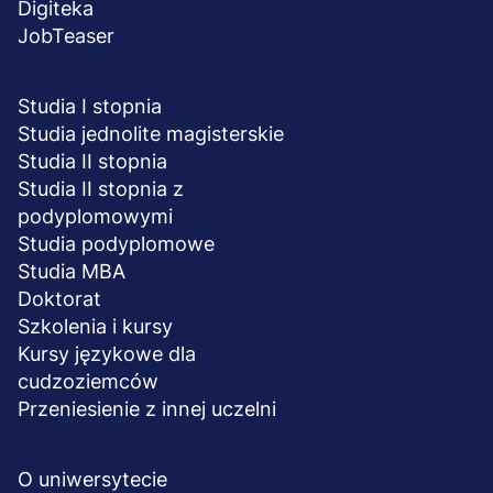
Digiteka
JobTeaser
STUDIA I SZKOLENIA
Studia I stopnia
Studia jednolite magisterskie
Studia II stopnia
Studia II stopnia z
podyplomowymi
Studia podyplomowe
Studia MBA
Doktorat
Szkolenia i kursy
Kursy językowe dla
cudzoziemców
Przeniesienie z innej uczelni
UCZELNIA
O uniwersytecie