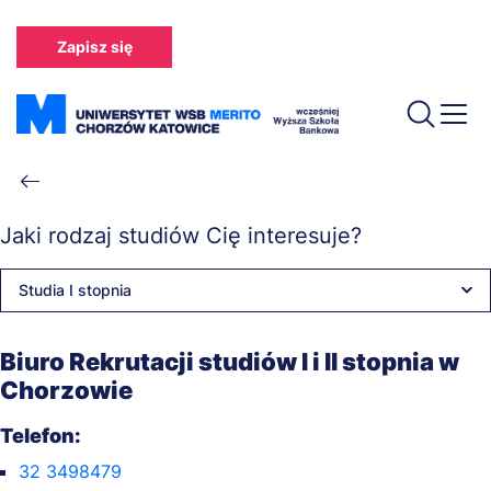
Przejdź
do
Zapisz się
treści
Ścieżka
nawigacyjna
Jaki rodzaj studiów Cię interesuje?
Studia I stopnia
Biuro Rekrutacji studiów I i II stopnia w
Chorzowie
Telefon:
32 3498479