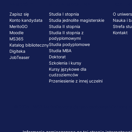
Menu
NA SKRÓTY
STUDIA I SZKOLENIA
UCZELNI
Zapisz się
Studia I stopnia
O uniwers
stopka
Konto kandydata
Studia jednolite magisterskie
Nauka i b
MeritoGO
Studia II stopnia
Strefa st
Moodle
Studia II stopnia z
Kontakt
podyplomowymi
MS365
Studia podyplomowe
Katalog biblioteczny
Studia MBA
Digiteka
Doktorat
JobTeaser
Szkolenia i kursy
Kursy językowe dla
cudzoziemców
Przeniesienie z innej uczelni
© 2026 UWSB Merito
Ochrona danych osobowych
Ochrona os
Menu
stopka-