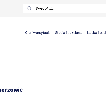
Główne
O uniwersytecie
Studia i szkolenia
Nauka i bad
menu
Chorzowie