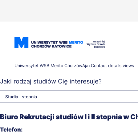
Przejdź
do
treści
Ścieżka
Uniwersytet WSB Merito Chorzów
Ajax
Contact details views
Jaki rodzaj studiów Cię interesuje?
nawigacyjna
Studia I stopnia
Biuro Rekrutacji studiów I i II stopnia w 
Telefon: