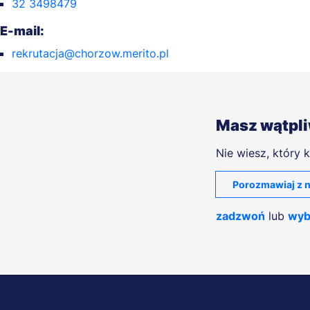
32 3498479
E-mail:
rekrutacja@chorzow.merito.pl
Masz wątpl
Nie wiesz, który k
Porozmawiaj z n
zadzwoń
lub
wyb