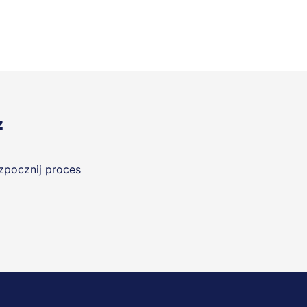
z
ozpocznij proces