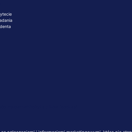
A
ytecie
adania
udenta
ób małoletnich
Polityka plików "cookies"