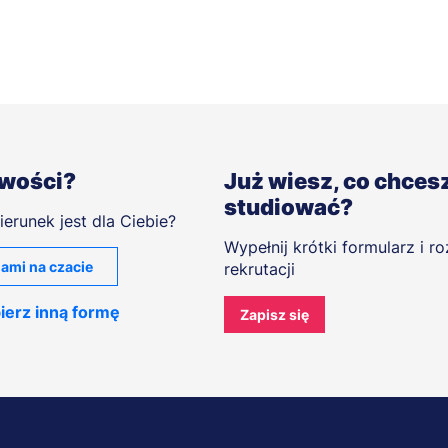
iwości?
Już wiesz, co chces
studiować?
ierunek jest dla Ciebie?
Wypełnij krótki formularz i r
ami na czacie
rekrutacji
ierz inną formę
Zapisz się