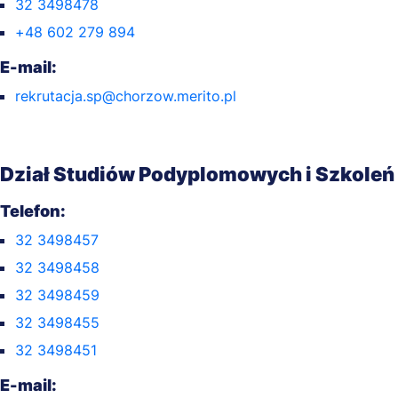
32 3498478
+48 602 279 894
E-mail:
rekrutacja.sp@chorzow.merito.pl
Dział Studiów Podyplomowych i Szkoleń
Telefon:
32 3498457
32 3498458
32 3498459
32 3498455
32 3498451
E-mail: