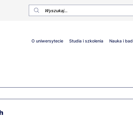
Główne
O uniwersytecie
Studia i szkolenia
Nauka i bad
menu
h