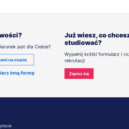
iwości?
Już wiesz, co chces
studiować?
ierunek jest dla Ciebie?
Wypełnij krótki formularz i r
ami na czacie
rekrutacji
ierz inną formę
Zapisz się
A
ytecie