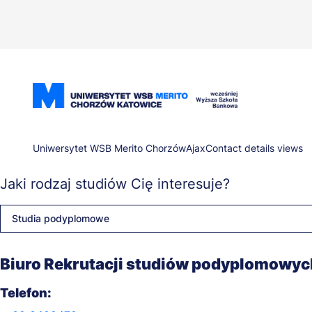
Przejdź
do
treści
Ścieżka
Uniwersytet WSB Merito Chorzów
Ajax
Contact details views
Jaki rodzaj studiów Cię interesuje?
nawigacyjna
Studia podyplomowe
Biuro Rekrutacji studiów podyplomowyc
Telefon: