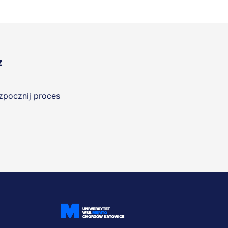
z
ozpocznij proces