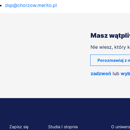
dsp@chorzow.merito.pl
Masz wątpl
Nie wiesz, który k
Porozmawiaj z n
zadzwoń
lub
wyb
Menu
NA SKRÓTY
STUDIA I SZKOLENIA
UCZELNI
Zapisz się
Studia I stopnia
O uniwers