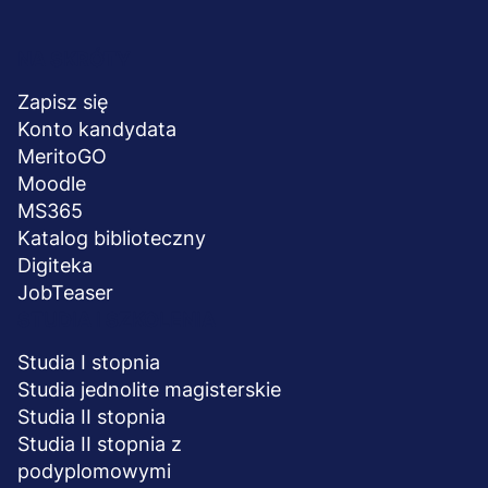
Menu
NA SKRÓTY
stopka
Zapisz się
Konto kandydata
MeritoGO
Moodle
MS365
Katalog biblioteczny
Digiteka
JobTeaser
STUDIA I SZKOLENIA
Studia I stopnia
Studia jednolite magisterskie
Studia II stopnia
Studia II stopnia z
podyplomowymi