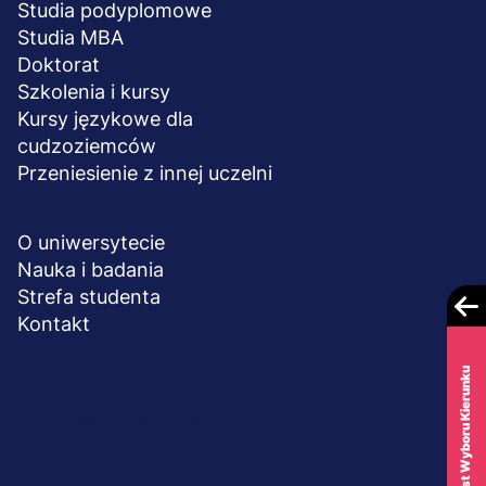
Studia podyplomowe
Studia MBA
Doktorat
Szkolenia i kursy
Kursy językowe dla
cudzoziemców
Przeniesienie z innej uczelni
UCZELNIA
O uniwersytecie
Nauka i badania
Strefa studenta
Kontakt
Test Wyboru Kierunku
Menu
© 2026 UWSB Merito
stopka-
Ochrona danych osobowych