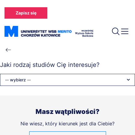
Przejdź
do
Zapisz się
treści
Ścieżka
nawigacyjna
Jaki rodzaj studiów Cię interesuje?
-- wybierz --
Masz wątpliwości?
Nie wiesz, który kierunek jest dla Ciebie?