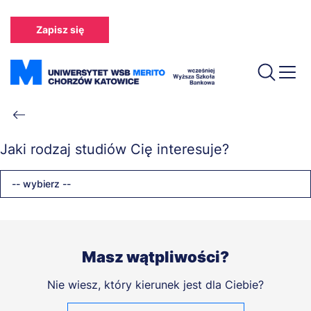
Przejdź
do
Zapisz się
treści
Ścieżka
nawigacyjna
Jaki rodzaj studiów Cię interesuje?
-- wybierz --
Masz wątpliwości?
Nie wiesz, który kierunek jest dla Ciebie?