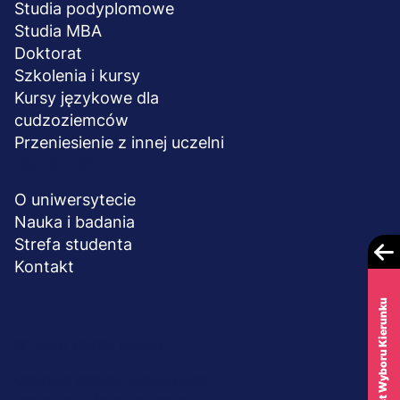
Studia podyplomowe
Studia MBA
Doktorat
Szkolenia i kursy
Kursy językowe dla
cudzoziemców
Przeniesienie z innej uczelni
UCZELNIA
O uniwersytecie
Nauka i badania
Strefa studenta
Kontakt
Test Wyboru Kierunku
Menu
© 2026 UWSB Merito
stopka-
Ochrona danych osobowych