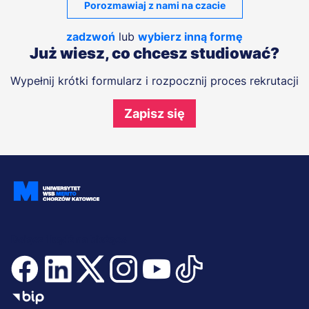
Porozmawiaj z nami na czacie
zadzwoń
lub
wybierz inną formę
Już wiesz, co chcesz studiować?
Wypełnij krótki formularz i rozpocznij proces rekrutacji
Zapisz się
Dołącz i bądź na bieżąco