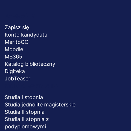
Menu
NA SKRÓTY
stopka
Zapisz się
Konto kandydata
MeritoGO
Moodle
MS365
Katalog biblioteczny
Digiteka
JobTeaser
STUDIA I SZKOLENIA
Studia I stopnia
Studia jednolite magisterskie
Studia II stopnia
Studia II stopnia z
podyplomowymi