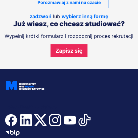
Porozmawiaj z nami na czacie
zadzwoń
lub
wybierz inną formę
Już wiesz, co chcesz studiować?
Wypełnij krótki formularz i rozpocznij proces rekrutacji
Zapisz się
Dołącz i bądź na bieżąco