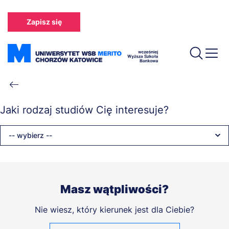
Przejdź
do
Zapisz się
treści
Ścieżka
nawigacyjna
Jaki rodzaj studiów Cię interesuje?
-- wybierz --
Masz wątpliwości?
Nie wiesz, który kierunek jest dla Ciebie?