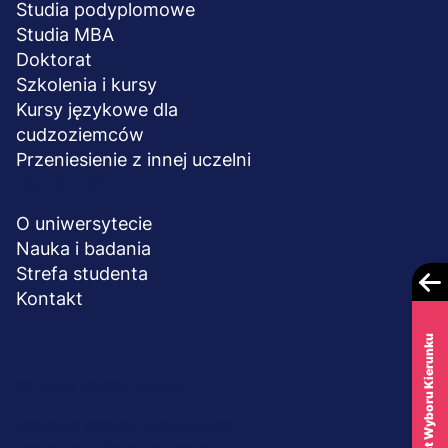
Studia podyplomowe
Studia MBA
Doktorat
Szkolenia i kursy
Kursy językowe dla
cudzoziemców
Przeniesienie z innej uczelni
UCZELNIA
O uniwersytecie
Nauka i badania
Strefa studenta
Kontakt
Test Wyboru Kierunku
Menu
© 2026 UWSB Merito
stopka-
Ochrona danych osobowych