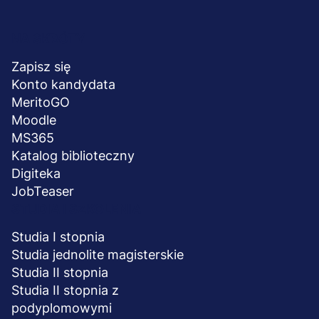
Menu
NA SKRÓTY
stopka
Zapisz się
Konto kandydata
MeritoGO
Moodle
MS365
Katalog biblioteczny
Digiteka
JobTeaser
STUDIA I SZKOLENIA
Studia I stopnia
Studia jednolite magisterskie
Studia II stopnia
Studia II stopnia z
podyplomowymi