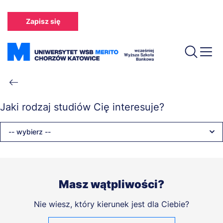
Przejdź
do
Zapisz się
treści
Ścieżka
nawigacyjna
Jaki rodzaj studiów Cię interesuje?
-- wybierz --
Masz wątpliwości?
Nie wiesz, który kierunek jest dla Ciebie?