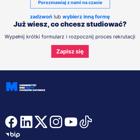
Porozmawiaj z nami na czacie
zadzwoń
lub
wybierz inną formę
Już wiesz, co chcesz studiować?
Wypełnij krótki formularz i rozpocznij proces rekrutacji
Zapisz się
Dołącz i bądź na bieżąco