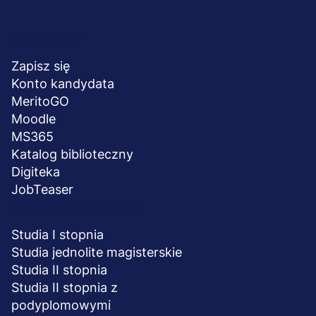
Menu
NA SKRÓTY
stopka
Zapisz się
Konto kandydata
MeritoGO
Moodle
MS365
Katalog biblioteczny
Digiteka
JobTeaser
STUDIA I SZKOLENIA
Studia I stopnia
Studia jednolite magisterskie
Studia II stopnia
Studia II stopnia z
podyplomowymi