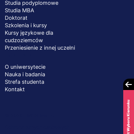
Studia podyplomowe
Studia MBA
Doktorat
Szkolenia i kursy
Kursy językowe dla
cudzoziemców
Przeniesienie z innej uczelni
UCZELNIA
O uniwersytecie
Nauka i badania
Strefa studenta
Kontakt
Test Wyboru Kierunku
Menu
© 2026 UWSB Merito
stopka-
Ochrona danych osobowych