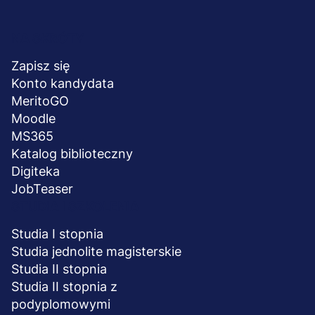
Menu
NA SKRÓTY
stopka
Zapisz się
Konto kandydata
MeritoGO
Moodle
MS365
Katalog biblioteczny
Digiteka
JobTeaser
STUDIA I SZKOLENIA
Studia I stopnia
Studia jednolite magisterskie
Studia II stopnia
Studia II stopnia z
podyplomowymi