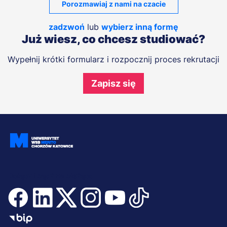
Porozmawiaj z nami na czacie
zadzwoń
lub
wybierz inną formę
Już wiesz, co chcesz studiować?
Wypełnij krótki formularz i rozpocznij proces rekrutacji
Zapisz się
Dołącz i bądź na bieżąco