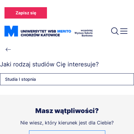
Przejdź
do
Zapisz się
treści
Ścieżka
nawigacyjna
Jaki rodzaj studiów Cię interesuje?
Studia I stopnia
Masz wątpliwości?
Nie wiesz, który kierunek jest dla Ciebie?