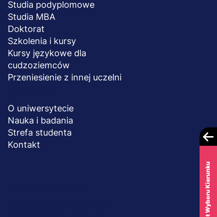
Studia podyplomowe
Studia MBA
Doktorat
Szkolenia i kursy
Kursy językowe dla
cudzoziemców
Przeniesienie z innej uczelni
UCZELNIA
O uniwersytecie
Nauka i badania
Strefa studenta
Kontakt
Test Wyboru Kierunku
Menu
© 2026 UWSB Merito
stopka-
Ochrona danych osobowych