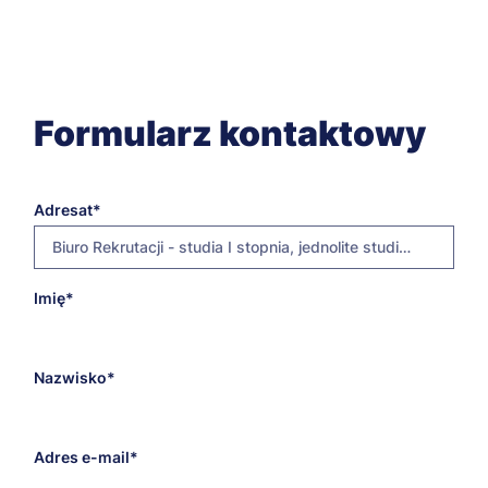
Formularz kontaktowy
Adresat
Biuro Rekrutacji - studia I stopnia, jednolite studia magisterskie, studia II stopnia
E-
Imię
rekrutacja@bydgoszcz.merito.pl
mail
adresata
Nazwisko
Adres e-mail