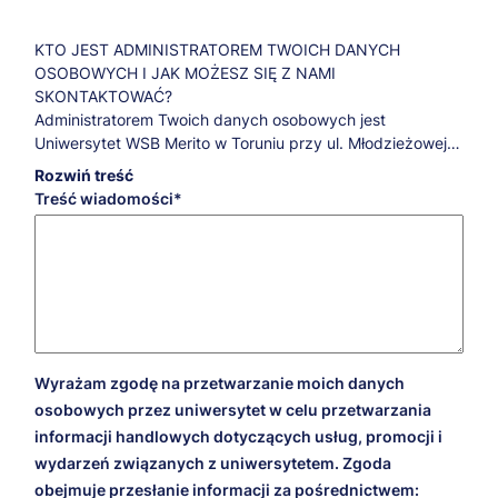
KTO JEST ADMINISTRATOREM TWOICH DANYCH
OSOBOWYCH I JAK MOŻESZ SIĘ Z NAMI
SKONTAKTOWAĆ?
Administratorem Twoich danych osobowych jest
Uniwersytet WSB Merito w Toruniu przy ul. Młodzieżowej
31a.
Rozwiń treść
Jeśli masz pytania dotyczące przetwarzania Twoich
Treść wiadomości
danych osobowych oraz przysługujących Ci praw,
skontaktuj się z naszym Inspektorem Ochrony Danych:
iod@torun.merito.pl
.
W JAKICH CELACH, NA JAKIEJ PODSTAWIE PRAWNEJ I
PRZEZ JAKI CZAS PRZETWARZAMY TWOJE DANE
OSOBOWE?
Cele marketingowe
Wyrażam zgodę na przetwarzanie moich danych
W celach marketingowych Twoje dane będziemy
osobowych przez uniwersytet w celu przetwarzania
przetwarzali na podstawie udzielonej przez Ciebie zgody
informacji handlowych dotyczących usług, promocji i
przez 5 lat liczonych od 1 stycznia roku następującego po
wydarzeń związanych z uniwersytetem. Zgoda
dacie wyrażenia zgody. Dzięki tej zgodzie będziemy mogli
obejmuje przesłanie informacji za pośrednictwem:
przesyłać Ci informacje na temat naszej oferty, wydarzeń