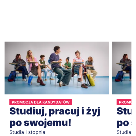
PROMOCJA DLA KANDYDATÓW
PROMOC
Studiuj, pracuj i żyj
Stud
po swojemu!
po 
Studia I stopnia
Studia I