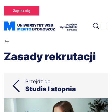
Przejdź
do
Zapisz się
treści
Ścieżka
nawigacyjna
Zasady rekrutacji
Przejdź do:
Studia I stopnia