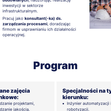
budowlanych
, nadzorując realizację
inwestycji w sektorze
infrastrukturalnym.
Pracuj jako
konsultant(-ka) ds.
zarządzania procesami
, doradzając
firmom w usprawnianiu ich działalności
operacyjnej.
Program
ne zajęcia
Specjalności na 
nkowe:
kierunku:
dzanie projektami,
Inżynier automatyzacji 
dzanie jakością,
robotyzacji,