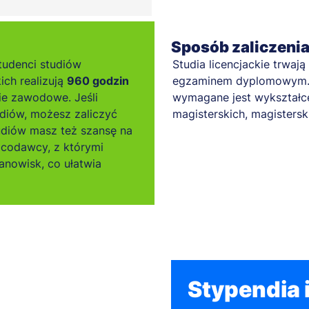
Sposób zaliczeni
tudenci studiów
Studia licencjackie trwają
ich realizują
960 godzin
egzaminem dyplomowym. A
ie zawodowe. Jeśli
wymagane jest wykształc
diów, możesz zaliczyć
magisterskich, magister
tudiów masz też szansę na
acodawcy, z którymi
nowisk, co ułatwia
Stypendia i