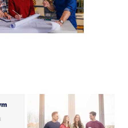
tym
i