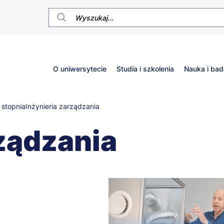
Główne
O uniwersytecie
Studia i szkolenia
Nauka i bad
menu
 stopnia
Inżynieria zarządzania
rządzania