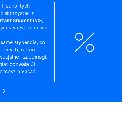
 i jednolitych
z skorzystać z
rtant Student
(VIS) i
zym semestrze nawet
same stypendia, co
licznych, w tym
socjalne i zapomogi.
płat pozwala Ci
 chcesz opłacać