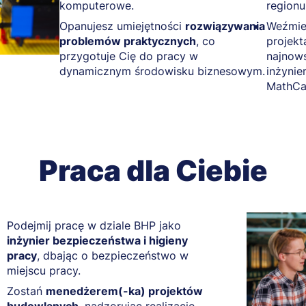
komputerowe.
regionu
Opanujesz umiejętności
rozwiązywania
Weźmies
problemów praktycznych
, co
projek
przygotuje Cię do pracy w
najnow
dynamicznym środowisku biznesowym.
inżynie
MathCa
Praca dla Ciebie
Podejmij pracę w dziale BHP jako
inżynier bezpieczeństwa i higieny
pracy
, dbając o bezpieczeństwo w
miejscu pracy.
Zostań
menedżerem(-ka) projektów