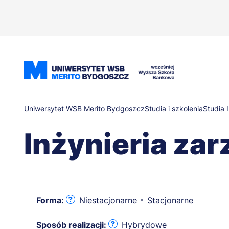
Przejdź
do
treści
Ścieżka
Uniwersytet WSB Merito Bydgoszcz
Studia i szkolenia
Studia I
Inżynieria za
nawigacyjna
Forma:
Niestacjonarne
Stacjonarne
Sposób realizacji:
Hybrydowe