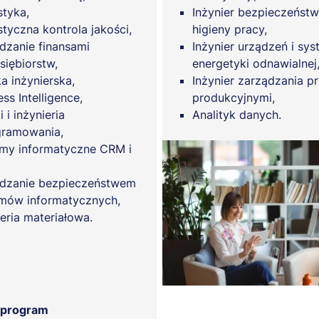
styka,
Inżynier bezpieczeństw
styczna kontrola jakości,
higieny pracy,
dzanie finansami
Inżynier urządzeń i sy
siębiorstw,
energetyki odnawialnej
ka inżynierska,
Inżynier zarządzania p
ss Intelligence,
produkcyjnymi,
 i inżynieria
Analityk danych.
ramowania,
my informatyczne CRM i
dzanie bezpieczeństwem
mów informatycznych,
ieria materiałowa.
 program