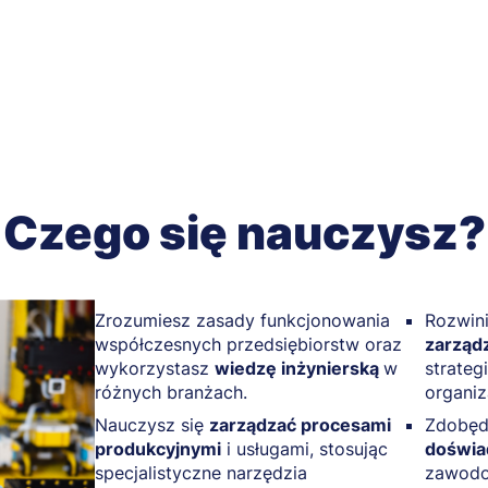
Czego się nauczysz?
Zrozumiesz zasady funkcjonowania
Rozwin
współczesnych przedsiębiorstw oraz
zarządz
wykorzystasz
wiedzę inżynierską
w
strateg
różnych branżach.
organiza
Nauczysz się
zarządzać procesami
Zdobęd
produkcyjnymi
i usługami, stosując
doświa
specjalistyczne narzędzia
zawodo