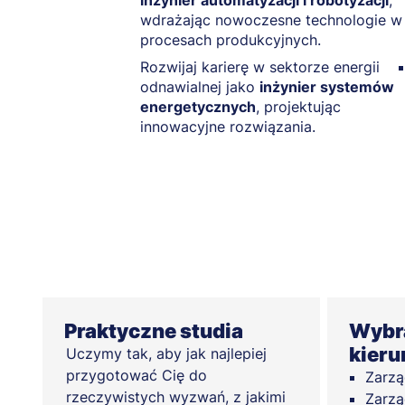
inżynier automatyzacji i robotyzacji
,
wdrażając nowoczesne technologie w
procesach produkcyjnych.
Rozwijaj karierę w sektorze energii
odnawialnej jako
inżynier systemów
energetycznych
, projektując
innowacyjne rozwiązania.
Praktyczne studia
Wybra
kieru
Uczymy tak, aby jak najlepiej
przygotować Cię do
Zarzą
rzeczywistych wyzwań, z jakimi
Zarzą