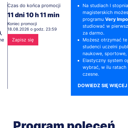
Czas do końca promocji
Na studiach I stopnia
magisterskich możes
11
dni
10
h
11
min
programu
Very Impo
Koniec promocji
studiować w pierws
18.08.2026 o godz. 23:59
,
za darmo.
ne
Zapisz się
Możesz otrzymać te 
studenci uczelni pub
naukowe, sportowe, 
Elastyczny system o
wybrać, w ilu ratach
czesne.
DOWIEDZ SIĘ WIĘCEJ
Program poleceń