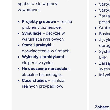
spotkasz się w pracy
Staty
zawodowej.
Staty
Zarzą
Projekty grupowe
– realne
przed
problemy biznesowe.
Grafi
Symulacje
– decyzje w
Busine
warunkach rynkowych.
Języki
Staże i praktyki
–
oprog
doświadczenie w firmach.
Syste
Wykłady z praktykami
–
ERP,
eksperci z rynku.
Zarzą
Nowoczesne narzędzia
–
syste
aktualne technologie.
Inżyn
Case studies
– analiza
realnych przypadków.
Zobacz