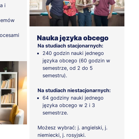
a i
stemów
,
rocesami
Nauka języka obcego
Na studiach stacjonarnych:
240 godzin nauki jednego
języka obcego (60 godzin w
semestrze, od 2 do 5
semestru).
Na studiach niestacjonarnych:
64 godziny nauki jednego
języka obcego w 2 i 3
semestrze.
Możesz wybrać: j. angielski, j.
niemiecki, j. rosyjski.