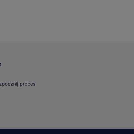
z
ozpocznij proces