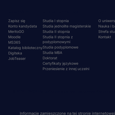
Menu
NA SKRÓTY
STUDIA I SZKOLENIA
UCZELNI
Zapisz się
Studia I stopnia
O uniwers
stopka
Konto kandydata
Studia jednolite magisterskie
Nauka i b
MeritoGO
Studia II stopnia
Strefa st
Moodle
Studia II stopnia z
Kontakt
podyplomowymi
MS365
Studia podyplomowe
Katalog biblioteczny
Studia MBA
Digiteka
Doktorat
JobTeaser
Certyfikaty językowe
Przeniesienie z innej uczelni
© 2026 UWSB Merito
Ochrona danych osobowych
Ochrona os
Menu
stopka-
Informacje zamieszczone na tej stronie internetowe