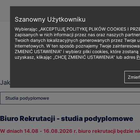
Przejdź
do
treści
Szanowny Użytkowniku
Wybierając „AKCEPTUJĘ POLITYKĘ PLIKÓW COOKIES I PRZEC
zapisanych w nich informacji przez nas oraz naszych partner
Twoich danych lokalizacyjnych generowanych przez Twoje u
internetowych. W ten sposób poznajemy Twoje zainteresowani
ZMIENIĆ USTAWIENIA" i wybierz pliki cookies, które zostan
uzyskasz, klikając „CHCĘ ZMIENIĆ USTAWIENIA" lub adres
P
Ścieżka
Uniwersytet WSB Merito Bydgoszcz
Ajax
Contact details view
Zmień
Jaki rodzaj studiów Cię interesuje?
nawigacyjna
Studia podyplomowe
Biuro Rekrutacji - studia podyplomowe
W dniach 14.08 - 16.08.2026 r. biuro rekrutacji będzie n