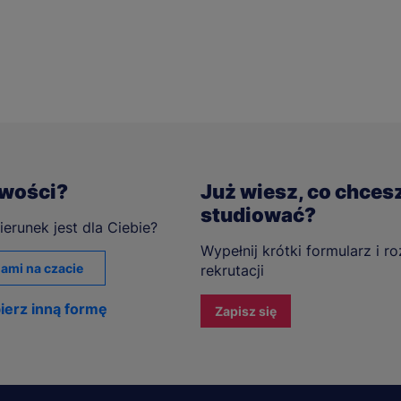
iwości?
Już wiesz, co chces
studiować?
ierunek jest dla Ciebie?
Wypełnij krótki formularz i r
ami na czacie
rekrutacji
ierz inną formę
Zapisz się