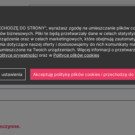
HODZĘ DO STRONY", wyrażasz zgodę na umieszczanie plików cook
ów biznesowych. Pliki te będą przetwarzały dane w celach statystycz
rządzenie oraz w celach marketingowych, które obejmują zautomaty
Główne
O uniwersytecie
Studia i szkolenia
Nauka i bad
a dotyczące naszej oferty i dostosowujemy do nich komunikaty mar
ą umieszczone na Twoich urządzeniach. Więcej informacji o przetwa
menu
olityce prywatności
oraz w
Polityce plików cookies
s
 ustawienia
Akceptuję politykę plików cookies i przechodzę do 
ieczynne.