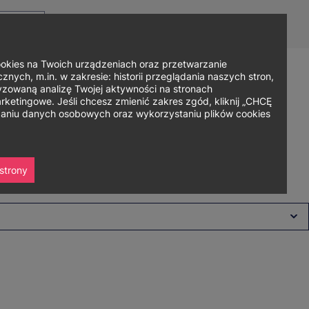
Top
Men
Prz
Kontakt
Dla mediów
Logowanie
PL
menu
WC
ję
ies na Twoich urządzeniach oraz przetwarzanie
nych, m.in. w zakresie: historii przeglądania naszych stron,
zowaną analizę Twojej aktywności na stronach
Zapisz się
ania
Współpraca
Strefa studenta
ketingowe. Jeśli chcesz zmienić zakres zgód, kliknij „CHCĘ
rzaniu danych osobowych oraz wykorzystaniu plików cookies
strony