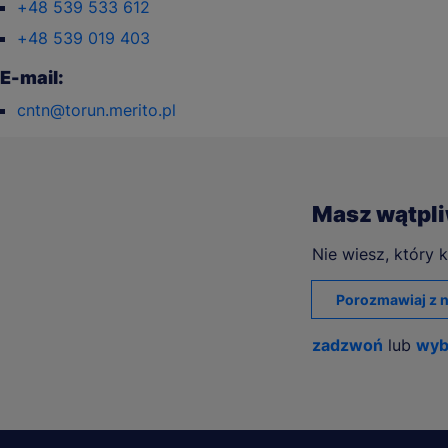
+48 539 533 612
+48 539 019 403
E-mail:
cntn@torun.merito.pl
Masz wątpl
Nie wiesz, który k
Porozmawiaj z n
zadzwoń
lub
wyb