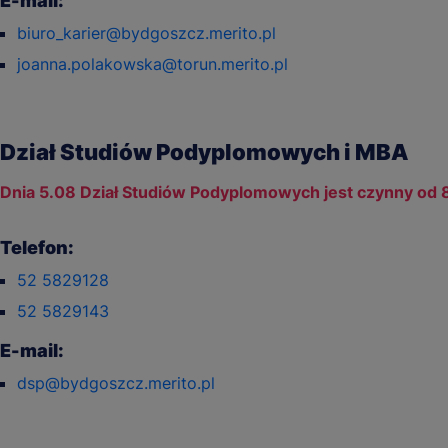
E-mail:
biuro_karier@bydgoszcz.merito.pl
joanna.polakowska@torun.merito.pl
Dział Studiów Podyplomowych i MBA
Dnia 5.08 Dział Studiów Podyplomowych jest czynny od 
Telefon:
52 5829128
52 5829143
E-mail:
dsp@bydgoszcz.merito.pl