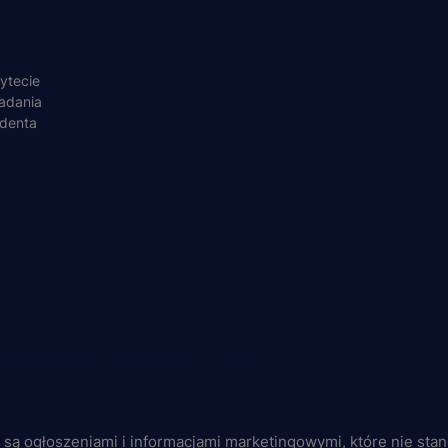
A
ytecie
adania
udenta
ób małoletnich
Polityka plików "cookies"
j są ogłoszeniami i informacjami marketingowymi, które nie sta