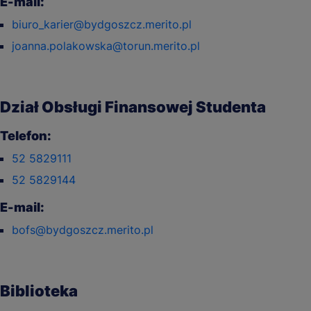
E-mail:
biuro_karier@bydgoszcz.merito.pl
joanna.polakowska@torun.merito.pl
Dział Obsługi Finansowej Studenta
Telefon:
52 5829111
52 5829144
E-mail:
bofs@bydgoszcz.merito.pl
Biblioteka