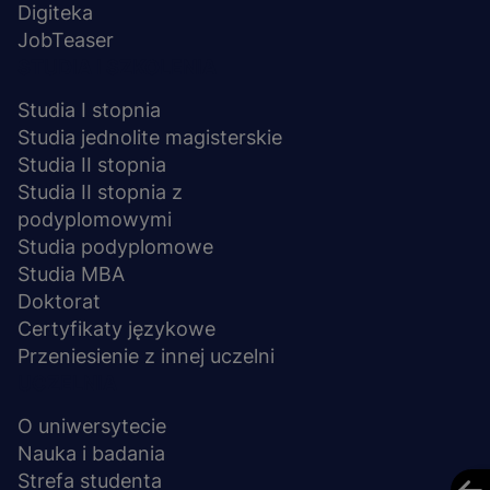
Digiteka
JobTeaser
STUDIA I SZKOLENIA
Studia I stopnia
Studia jednolite magisterskie
Studia II stopnia
Studia II stopnia z
podyplomowymi
Studia podyplomowe
Studia MBA
Doktorat
Certyfikaty językowe
Przeniesienie z innej uczelni
UCZELNIA
O uniwersytecie
Nauka i badania
Strefa studenta