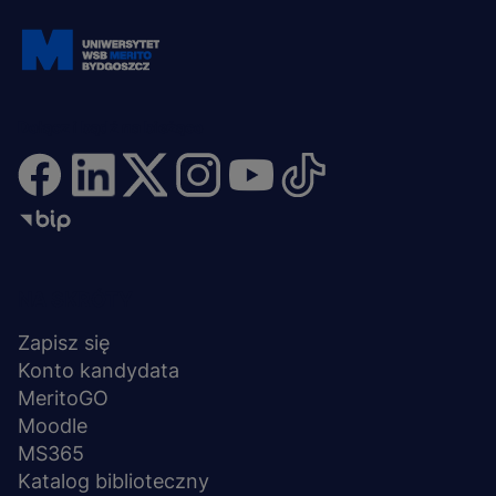
Dołącz i bądź na bieżąco
Menu
NA SKRÓTY
stopka
Zapisz się
Konto kandydata
MeritoGO
Moodle
MS365
Katalog biblioteczny