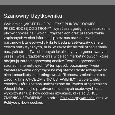
Przejdź
do
Zapisz się
treści
Szanowny Użytkowniku
Wybierając „AKCEPTUJĘ POLITYKĘ PLIKÓW COOKIES I
PRZECHODZĘ DO STRONY", wyrażasz zgodę na umieszczanie
plików cookies na Twoich urządzeniach oraz przetwarzanie
zapisanych w nich informacji przez nas oraz naszych
Ścieżka
partnerów biznesowych. Pliki te będą przetwarzały dane w
celach statystycznych, m.in. w zakresie: historii przeglądania
nawigacyjna
naszych stron, Twoich danych lokalizacyjnych generowanych
Jaki rodzaj studiów Cię interesuje?
przez Twoje urządzenie oraz w celach marketingowych, które
obejmują zautomatyzowaną analizę Twojej aktywności na
stronach internetowych. W ten sposób poznajemy Twoje
Studia I stopnia
zainteresowania dotyczące naszej oferty i dostosowujemy do
nich komunikaty marketingowe. Jeśli chcesz zmienić zakres
zgód, kliknij „CHCĘ ZMIENIĆ USTAWIENIA" i wybierz pliki
Biuro Rekrutacji - studia I stopnia,
cookies, które zostaną umieszczone na Twoich urządzeniach.
Więcej informacji o przetwarzaniu danych osobowych oraz
jednolite studia magisterskie, studia II
wykorzystaniu plików cookies uzyskasz, klikając „CHCĘ
stopnia
ZMIENIĆ USTAWIENIA" lub adres
Polityce prywatności
oraz w
Polityce plików cookies
W dniach 14.08 - 16.08.2026 r. biuro rekrutacji będzie
nieczynne.