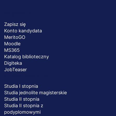
Menu
NA SKRÓTY
stopka
Zapisz się
Konto kandydata
MeritoGO
Moodle
MS365
Katalog biblioteczny
Digiteka
JobTeaser
STUDIA I SZKOLENIA
Studia I stopnia
Studia jednolite magisterskie
Studia II stopnia
Studia II stopnia z
podyplomowymi