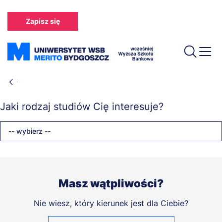
Przejdź
do
Zapisz się
treści
Ścieżka
nawigacyjna
Jaki rodzaj studiów Cię interesuje?
-- wybierz --
Masz wątpliwości?
Nie wiesz, który kierunek jest dla Ciebie?