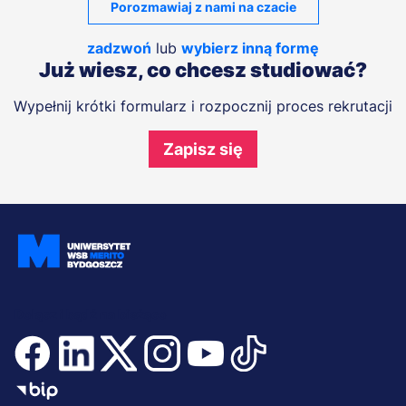
Porozmawiaj z nami na czacie
zadzwoń
lub
wybierz inną formę
Już wiesz, co chcesz studiować?
Wypełnij krótki formularz i rozpocznij proces rekrutacji
Zapisz się
Dołącz i bądź na bieżąco