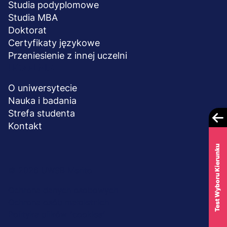
Studia podyplomowe
Studia MBA
Doktorat
Certyfikaty językowe
Przeniesienie z innej uczelni
UCZELNIA
O uniwersytecie
Nauka i badania
Strefa studenta
Kontakt
Test Wyboru Kierunku
Menu
© 2026 UWSB Merito
stopka-
Ochrona danych osobowych
Ochrona osób małoletnich
dodatkowe
Polityka plików "cookies"