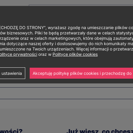
HODZĘ DO STRONY", wyrażasz zgodę na umieszczanie plików cook
ów biznesowych. Pliki te będą przetwarzały dane w celach statystycz
rządzenie oraz w celach marketingowych, które obejmują zautomaty
Główne
O uniwersytecie
Studia i szkolenia
Nauka i bad
a dotyczące naszej oferty i dostosowujemy do nich komunikaty mar
ą umieszczone na Twoich urządzeniach. Więcej informacji o przetwa
menu
olityce prywatności
oraz w
Polityce plików cookies
s
 ustawienia
Akceptuję politykę plików cookies i przechodzę do 
iwości?
Już wiesz, co chces