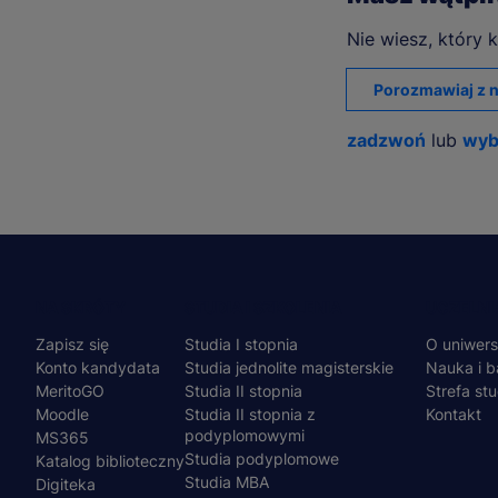
Nie wiesz, który k
Porozmawiaj z n
zadzwoń
lub
wyb
Menu
NA SKRÓTY
STUDIA I SZKOLENIA
UCZELNI
Zapisz się
Studia I stopnia
O uniwers
stopka
Konto kandydata
Studia jednolite magisterskie
Nauka i b
MeritoGO
Studia II stopnia
Strefa st
Moodle
Studia II stopnia z
Kontakt
podyplomowymi
MS365
Studia podyplomowe
Katalog biblioteczny
Studia MBA
Digiteka