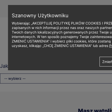
Przejdź
do
treści
Szanowny Użytkowniku
Wybierając „AKCEPTUJĘ POLITYKĘ PLIKÓW COOKIES I PRZEC
zapisanych w nich informacji przez nas oraz naszych partner
Twoich danych lokalizacyjnych generowanych przez Twoje u
internetowych. W ten sposób poznajemy Twoje zainteresowani
ZMIENIĆ USTAWIENIA" i wybierz pliki cookies, które zostan
uzyskasz, klikając „CHCĘ ZMIENIĆ USTAWIENIA" lub adres
P
Ścieżka
Uniwersytet WSB Merito Bydgoszcz
Ajax
Contact details view
Zmień
Jaki rodzaj studiów Cię interesuje?
nawigacyjna
-- wybierz --
Masz wątpl