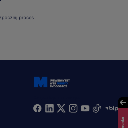
ozpocznij proces
Dołącz i bądź na bieżąco