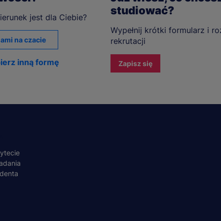
studiować?
ierunek jest dla Ciebie?
Wypełnij krótki formularz i r
ami na czacie
rekrutacji
ierz inną formę
Zapisz się
A
ytecie
adania
udenta