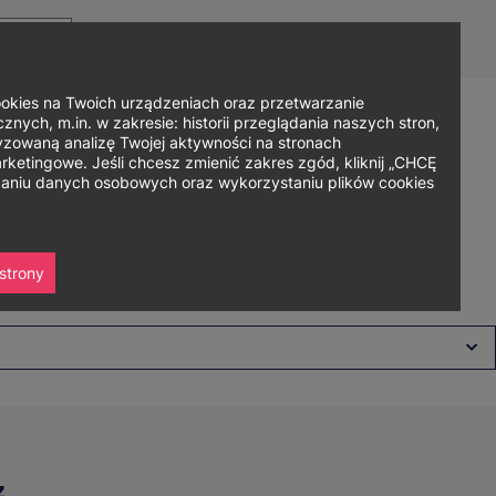
Top
Men
Prz
Kontakt
Dla mediów
Logowanie
PL
menu
WC
ję
ies na Twoich urządzeniach oraz przetwarzanie
nych, m.in. w zakresie: historii przeglądania naszych stron,
zowaną analizę Twojej aktywności na stronach
Zapisz się
ania
Współpraca
Strefa studenta
ketingowe. Jeśli chcesz zmienić zakres zgód, kliknij „CHCĘ
rzaniu danych osobowych oraz wykorzystaniu plików cookies
strony
z